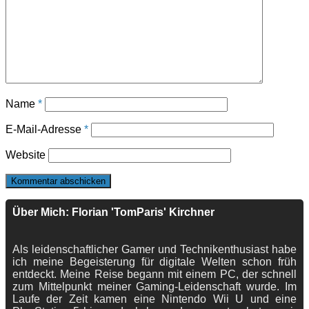
Name
*
E-Mail-Adresse
*
Website
Über Mich: Florian 'TomParis' Kirchner
Als leidenschaftlicher Gamer und Technikenthusiast habe
ich meine Begeisterung für digitale Welten schon früh
entdeckt. Meine Reise begann mit einem PC, der schnell
zum Mittelpunkt meiner Gaming-Leidenschaft wurde. Im
Laufe der Zeit kamen eine Nintendo Wii U und eine