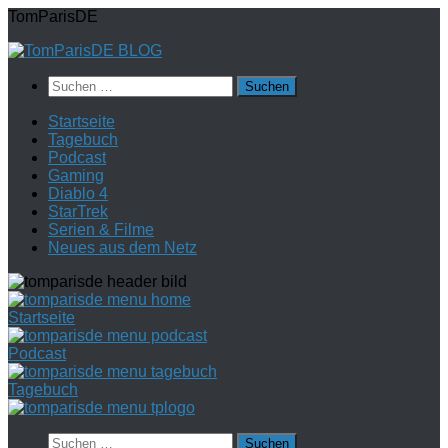
Zum
TomParisDE
Inhalt
springen
Suchen
nach:
Startseite
Tagebuch
Podcast
Gaming
Diablo 4
StarTrek
Serien & Filme
Neues aus dem Netz
Startseite
Podcast
Tagebuch
Suchen