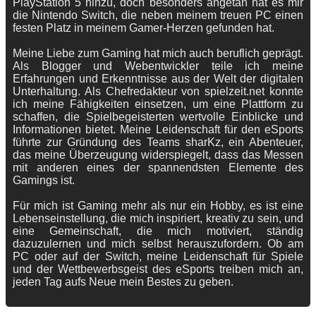
PlayStation 5 hinzu, doch besonders angetan hat es mir
die Nintendo Switch, die neben meinem treuen PC einen
festen Platz in meinem Gamer-Herzen gefunden hat.
Meine Liebe zum Gaming hat mich auch beruflich geprägt.
Als Blogger und Webentwickler teile ich meine
Erfahrungen und Erkenntnisse aus der Welt der digitalen
Unterhaltung. Als Chefredakteur von spielzeit.net konnte
ich meine Fähigkeiten einsetzen, um eine Plattform zu
schaffen, die Spielbegeisterten wertvolle Einblicke und
Informationen bietet. Meine Leidenschaft für den eSports
führte zur Gründung des Teams sharKz, ein Abenteuer,
das meine Überzeugung widerspiegelt, dass das Messen
mit anderen eines der spannendsten Elemente des
Gamings ist.
Für mich ist Gaming mehr als nur ein Hobby, es ist eine
Lebenseinstellung, die mich inspiriert, kreativ zu sein, und
eine Gemeinschaft, die mich motiviert, ständig
dazuzulernen und mich selbst herauszufordern. Ob am
PC oder auf der Switch, meine Leidenschaft für Spiele
und der Wettbewerbsgeist des eSports treiben mich an,
jeden Tag aufs Neue mein Bestes zu geben.