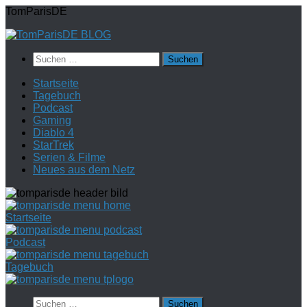
Zum
TomParisDE
Inhalt
springen
Suchen
nach:
Startseite
Tagebuch
Podcast
Gaming
Diablo 4
StarTrek
Serien & Filme
Neues aus dem Netz
Startseite
Podcast
Tagebuch
Suchen