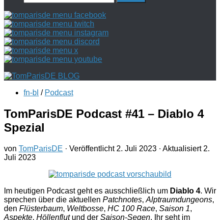
nach:
fn-bl
/
Podcast
TomParisDE Podcast #41 – Diablo 4
Spezial
von
TomParisDE
· Veröffentlicht
2. Juli 2023
· Aktualisiert
2.
Juli 2023
Im heutigen Podcast geht es ausschließlich um
Diablo 4
. Wir
sprechen über die aktuellen
Patchnotes
,
Alptraumdungeons
,
den
Flüsterbaum
,
Weltbosse
,
HC 100 Race
,
Saison 1
,
Aspekte
,
Höllenflut
und der
Saison-Segen
. Ihr seht im