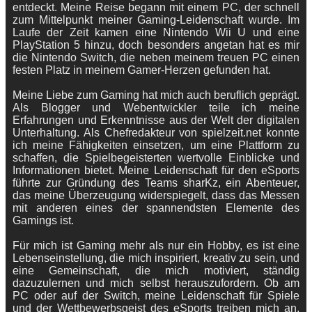
entdeckt. Meine Reise begann mit einem PC, der schnell
zum Mittelpunkt meiner Gaming-Leidenschaft wurde. Im
Laufe der Zeit kamen eine Nintendo Wii U und eine
PlayStation 5 hinzu, doch besonders angetan hat es mir
die Nintendo Switch, die neben meinem treuen PC einen
festen Platz in meinem Gamer-Herzen gefunden hat.
Meine Liebe zum Gaming hat mich auch beruflich geprägt.
Als Blogger und Webentwickler teile ich meine
Erfahrungen und Erkenntnisse aus der Welt der digitalen
Unterhaltung. Als Chefredakteur von spielzeit.net konnte
ich meine Fähigkeiten einsetzen, um eine Plattform zu
schaffen, die Spielbegeisterten wertvolle Einblicke und
Informationen bietet. Meine Leidenschaft für den eSports
führte zur Gründung des Teams sharKz, ein Abenteuer,
das meine Überzeugung widerspiegelt, dass das Messen
mit anderen eines der spannendsten Elemente des
Gamings ist.
Für mich ist Gaming mehr als nur ein Hobby, es ist eine
Lebenseinstellung, die mich inspiriert, kreativ zu sein, und
eine Gemeinschaft, die mich motiviert, ständig
dazuzulernen und mich selbst herauszufordern. Ob am
PC oder auf der Switch, meine Leidenschaft für Spiele
und der Wettbewerbsgeist des eSports treiben mich an,