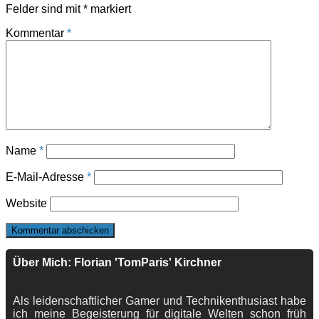
Felder sind mit
*
markiert
Kommentar
*
Name
*
E-Mail-Adresse
*
Website
Über Mich: Florian 'TomParis' Kirchner
Als leidenschaftlicher Gamer und Technikenthusiast habe
ich meine Begeisterung für digitale Welten schon früh