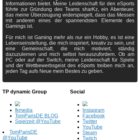
Informationen bietet. Meine Leidenschaft für den eSports
führte zur Gründung des Teams sharKz, ein Abenteuer,
das meine Überzeugung widerspiegelt, dass das Messen
mit anderen eines der spannendsten Elemente des
Gamings ist.
Für mich ist Gaming mehr als nur ein Hobby, es ist eine
Lebenseinstellung, die mich inspiriert, kreativ zu sein, und
eine Gemeinschaft, die mich motiviert, ständig
dazuzulernen und mich selbst herauszufordern. Ob am
PC oder auf der Switch, meine Leidenschaft für Spiele
und der Wettbewerbsgeist des eSports treiben mich an,
jeden Tag aufs Neue mein Bestes zu geben.
TP dynamic Group
Social
fkmedia
Instagram
TomParisDE BLOG
Facebook
Spielzeit @YouTube
Twitter
YouTube
TomParisDE
Steam
@YouTube
Twitch