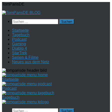
Zum
TomParisDE
Inhalt
springen
Suchen
nach:
Startseite
Tagebuch
Podcast
Gaming
Diablo 4
StarTrek
Serien & Filme
Neues aus dem Netz
Startseite
Podcast
Tagebuch
Suchen