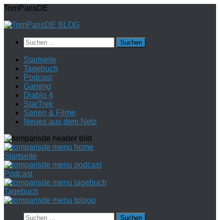
Zum
TomParisDE
Inhalt
springen
Suchen
nach:
Startseite
Tagebuch
Podcast
Gaming
Diablo 4
StarTrek
Serien & Filme
Neues aus dem Netz
Startseite
Podcast
Tagebuch
Suchen