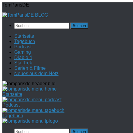
Zum
TomParisDE
Inhalt
springen
Suchen
nach:
Startseite
Tagebuch
Podcast
Gaming
Diablo 4
StarTrek
Serien & Filme
Neues aus dem Netz
Startseite
Podcast
Tagebuch
Suchen