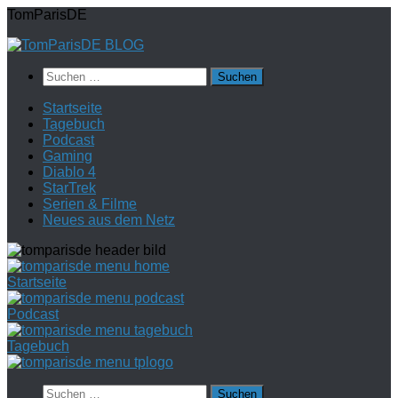
Zum
TomParisDE
Inhalt
springen
Suchen
nach:
Startseite
Tagebuch
Podcast
Gaming
Diablo 4
StarTrek
Serien & Filme
Neues aus dem Netz
Startseite
Podcast
Tagebuch
Suchen