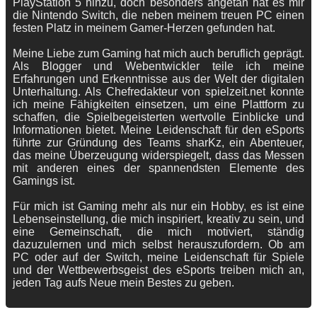
PlayStation 5 hinzu, doch besonders angetan hat es mir
die Nintendo Switch, die neben meinem treuen PC einen
festen Platz in meinem Gamer-Herzen gefunden hat.
Meine Liebe zum Gaming hat mich auch beruflich geprägt.
Als Blogger und Webentwickler teile ich meine
Erfahrungen und Erkenntnisse aus der Welt der digitalen
Unterhaltung. Als Chefredakteur von spielzeit.net konnte
ich meine Fähigkeiten einsetzen, um eine Plattform zu
schaffen, die Spielbegeisterten wertvolle Einblicke und
Informationen bietet. Meine Leidenschaft für den eSports
führte zur Gründung des Teams sharKz, ein Abenteuer,
das meine Überzeugung widerspiegelt, dass das Messen
mit anderen eines der spannendsten Elemente des
Gamings ist.
Für mich ist Gaming mehr als nur ein Hobby, es ist eine
Lebenseinstellung, die mich inspiriert, kreativ zu sein, und
eine Gemeinschaft, die mich motiviert, ständig
dazuzulernen und mich selbst herauszufordern. Ob am
PC oder auf der Switch, meine Leidenschaft für Spiele
und der Wettbewerbsgeist des eSports treiben mich an,
jeden Tag aufs Neue mein Bestes zu geben.