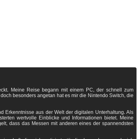
tdeckt. Meine Reise begann mit einem PC, der schnell zum
 doch besonders angetan hat es mir die Nintendo Switch, die
 Erkenntnisse aus der Welt der digitalen Unterhaltung. Als
terten wertvolle Einblicke und Informationen bietet. Meine
gelt, dass das Messen mit anderen eines der spannendsten