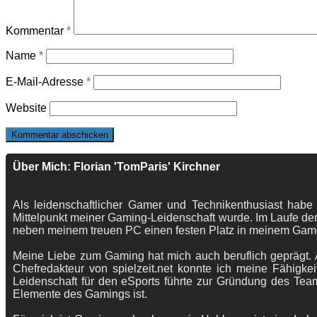
Kommentar
*
Name
*
E-Mail-Adresse
*
Website
Über Mich: Florian 'TomParis' Kirchner
Als leidenschaftlicher Gamer und Technikenthusiast habe
Mittelpunkt meiner Gaming-Leidenschaft wurde. Im Laufe der
neben meinem treuen PC einen festen Platz in meinem Gam
Meine Liebe zum Gaming hat mich auch beruflich geprägt. A
Chefredakteur von spielzeit.net konnte ich meine Fähigkei
Leidenschaft für den eSports führte zur Gründung des Te
Elemente des Gamings ist.