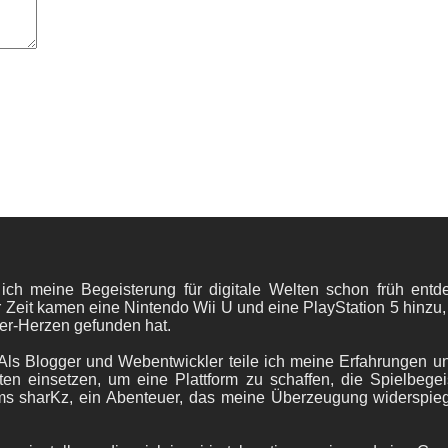
 ich meine Begeisterung für digitale Welten schon früh en
 Zeit kamen eine Nintendo Wii U und eine PlayStation 5 hinzu,
er-Herzen gefunden hat.
ls Blogger und Webentwickler teile ich meine Erfahrungen und
ten einsetzen, um eine Plattform zu schaffen, die Spielbegeis
ams sharKz, ein Abenteuer, das meine Überzeugung widerspie