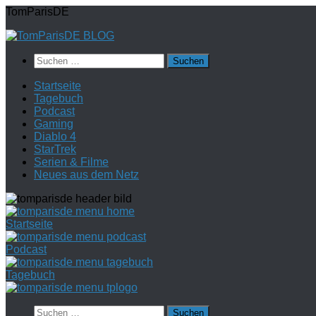
Zum
TomParisDE
Inhalt
springen
Suchen
nach:
Startseite
Tagebuch
Podcast
Gaming
Diablo 4
StarTrek
Serien & Filme
Neues aus dem Netz
Startseite
Podcast
Tagebuch
Suchen