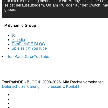
Für mich ist Gaming mehr als nur ein Hobby, es ist eine Lebe
selbst herauszufordern. Ob am PC oder auf der Switch, me
geben.
TP dynamic Group
fkmedia
TomParisDE BLOG
Spielzeit @YouTube
TomParisDE @YouTube
TomParisDE - BLOG © 2008-2026. Alle Rechte vorbehalten.
Datenschutzerklärung
::
Impressum
::
Kontakt