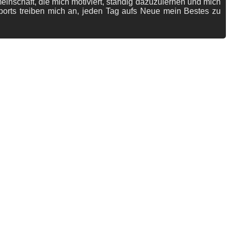
meinschaft, die mich motiviert, ständig dazuzulernen und mich
ports treiben mich an, jeden Tag aufs Neue mein Bestes zu