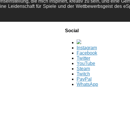
nseinstellung, die mich inspiriert, kreativ zu sein, und eine Ge
ine Leidenschaft für Spiele und der Wettbewerbsgeist des eS
Social
Instagram
Facebook
Twitter
YouTube
Steam
Twitch
PayPal
WhatsApp