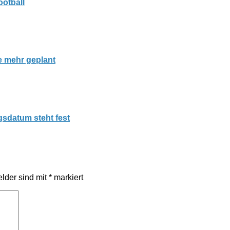
otball
te mehr geplant
sdatum steht fest
elder sind mit
*
markiert