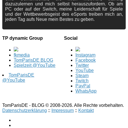
dazuzulernen und mich selbst herauszufordern. Ob am
PC oder auf der Switch, meine Leidenschaft für Spiele
und der Wettbewerbsgeist des eSports treiben mich an,
jeden Tag aufs Neue mein Bestes zu geben.
TP dynamic Group
Social
fkmedia
Instagram
TomParisDE BLOG
Facebook
Spielzeit @YouTube
Twitter
YouTube
TomParisDE
Steam
@YouTube
Twitch
PayPal
WhatsApp
TomParisDE - BLOG © 2008-2026. Alle Rechte vorbehalten.
Datenschutzerklärung
::
Impressum
::
Kontakt