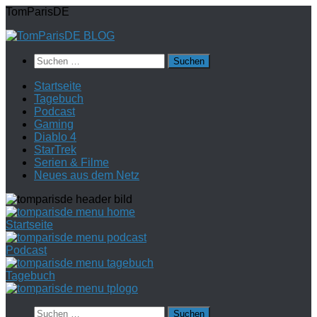
Zum
TomParisDE
Inhalt
springen
Suchen
nach:
Startseite
Tagebuch
Podcast
Gaming
Diablo 4
StarTrek
Serien & Filme
Neues aus dem Netz
Startseite
Podcast
Tagebuch
Suchen