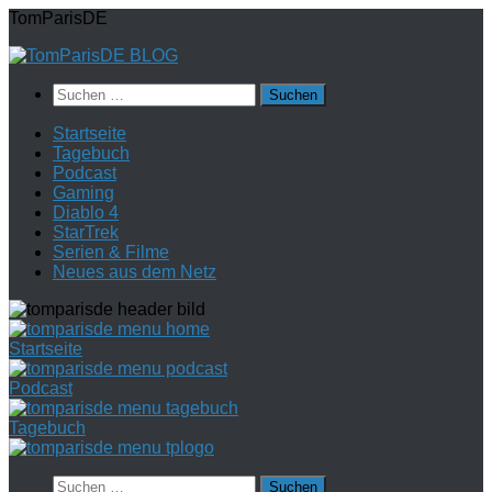
Zum
TomParisDE
Inhalt
springen
Suchen
nach:
Startseite
Tagebuch
Podcast
Gaming
Diablo 4
StarTrek
Serien & Filme
Neues aus dem Netz
Startseite
Podcast
Tagebuch
Suchen