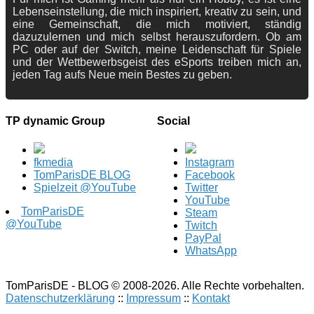
Lebenseinstellung, die mich inspiriert, kreativ zu sein, und
eine Gemeinschaft, die mich motiviert, ständig
dazuzulernen und mich selbst herauszufordern. Ob am
PC oder auf der Switch, meine Leidenschaft für Spiele
und der Wettbewerbsgeist des eSports treiben mich an,
jeden Tag aufs Neue mein Bestes zu geben.
TP dynamic Group
Social
fkmedia
Instagram
TomParisDE BLOG
Facebook
Spielzeit @YouTube
Twitter
YouTube
TomParisDE
Steam
@YouTube
Twitch
PayPal
WhatsApp
TomParisDE - BLOG © 2008-2026. Alle Rechte vorbehalten.
Datenschutzerklärung
::
Impressum
::
Kontakt