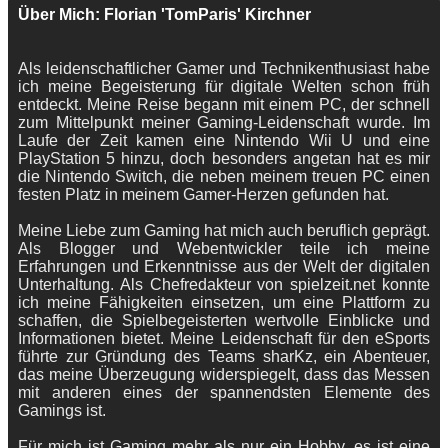
Über Mich: Florian 'TomParis' Kirchner
Als leidenschaftlicher Gamer und Technikenthusiast habe
ich meine Begeisterung für digitale Welten schon früh
entdeckt. Meine Reise begann mit einem PC, der schnell
zum Mittelpunkt meiner Gaming-Leidenschaft wurde. Im
Laufe der Zeit kamen eine Nintendo Wii U und eine
PlayStation 5 hinzu, doch besonders angetan hat es mir
die Nintendo Switch, die neben meinem treuen PC einen
festen Platz in meinem Gamer-Herzen gefunden hat.
Meine Liebe zum Gaming hat mich auch beruflich geprägt.
Als Blogger und Webentwickler teile ich meine
Erfahrungen und Erkenntnisse aus der Welt der digitalen
Unterhaltung. Als Chefredakteur von spielzeit.net konnte
ich meine Fähigkeiten einsetzen, um eine Plattform zu
schaffen, die Spielbegeisterten wertvolle Einblicke und
Informationen bietet. Meine Leidenschaft für den eSports
führte zur Gründung des Teams sharKz, ein Abenteuer,
das meine Überzeugung widerspiegelt, dass das Messen
mit anderen eines der spannendsten Elemente des
Gamings ist.
Für mich ist Gaming mehr als nur ein Hobby, es ist eine