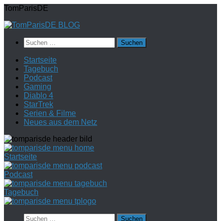
Zum
TomParisDE
Inhalt
springen
Suchen
nach:
Startseite
Tagebuch
Podcast
Gaming
Diablo 4
StarTrek
Serien & Filme
Neues aus dem Netz
Startseite
Podcast
Tagebuch
Suchen