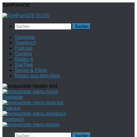
Zum
TomParisDE
Inhalt
springen
Suchen
nach:
Startseite
Tagebuch
Podcast
Gaming
Diablo 4
StarTrek
Serien & Filme
Neues aus dem Netz
Startseite
Podcast
Tagebuch
Suchen