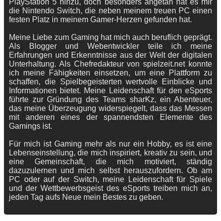
PlayStation 5 hinzu, doch besonders angetan hat es mir
die Nintendo Switch, die neben meinem treuen PC einen
festen Platz in meinem Gamer-Herzen gefunden hat.
Meine Liebe zum Gaming hat mich auch beruflich geprägt.
Als Blogger und Webentwickler teile ich meine
Erfahrungen und Erkenntnisse aus der Welt der digitalen
Unterhaltung. Als Chefredakteur von spielzeit.net konnte
ich meine Fähigkeiten einsetzen, um eine Plattform zu
schaffen, die Spielbegeisterten wertvolle Einblicke und
Informationen bietet. Meine Leidenschaft für den eSports
führte zur Gründung des Teams sharKz, ein Abenteuer,
das meine Überzeugung widerspiegelt, dass das Messen
mit anderen eines der spannendsten Elemente des
Gamings ist.
Für mich ist Gaming mehr als nur ein Hobby, es ist eine
Lebenseinstellung, die mich inspiriert, kreativ zu sein, und
eine Gemeinschaft, die mich motiviert, ständig
dazuzulernen und mich selbst herauszufordern. Ob am
PC oder auf der Switch, meine Leidenschaft für Spiele
und der Wettbewerbsgeist des eSports treiben mich an,
jeden Tag aufs Neue mein Bestes zu geben.