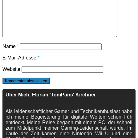
Name
*
E-Mail-Adresse
*
Website
Über Mich: Florian 'TomParis' Kirchner
Als leidenschaftlicher Gamer und Technikenthusiast habe
ich meine Begeisterung für digitale Welten schon früh
entdeckt. Meine Reise begann mit einem PC, der schnell
zum Mittelpunkt meiner Gaming-Leidenschaft wurde. Im
Laufe der Zeit kamen eine Nintendo Wii U und eine