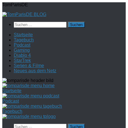
Zum
TomParisDE
Inhalt
springen
Suchen
nach:
Startseite
Tagebuch
Podcast
Gaming
Diablo 4
StarTrek
Serien & Filme
Neues aus dem Netz
Startseite
Podcast
Tagebuch
Suchen