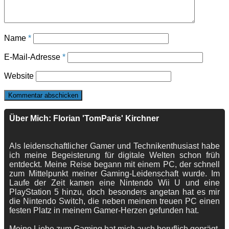
Name
*
E-Mail-Adresse
*
Website
Über Mich: Florian 'TomParis' Kirchner
Als leidenschaftlicher Gamer und Technikenthusiast habe
ich meine Begeisterung für digitale Welten schon früh
entdeckt. Meine Reise begann mit einem PC, der schnell
zum Mittelpunkt meiner Gaming-Leidenschaft wurde. Im
Laufe der Zeit kamen eine Nintendo Wii U und eine
PlayStation 5 hinzu, doch besonders angetan hat es mir
die Nintendo Switch, die neben meinem treuen PC einen
festen Platz in meinem Gamer-Herzen gefunden hat.
Meine Liebe zum Gaming hat mich auch beruflich geprägt.