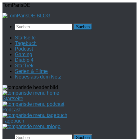
Zum
TomParisDE
Inhalt
springen
Suchen
nach:
Startseite
Tagebuch
Podcast
Gaming
Diablo 4
StarTrek
Serien & Filme
Neues aus dem Netz
Startseite
Podcast
Tagebuch
Suchen