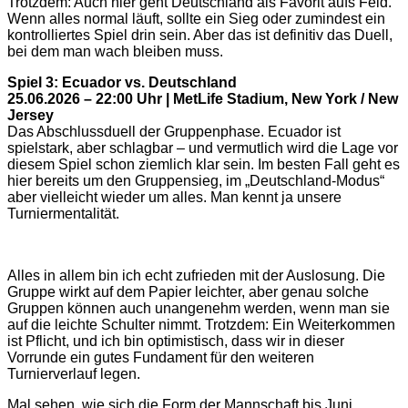
Trotzdem: Auch hier geht Deutschland als Favorit aufs Feld.
Wenn alles normal läuft, sollte ein Sieg oder zumindest ein
kontrolliertes Spiel drin sein. Aber das ist definitiv das Duell,
bei dem man wach bleiben muss.
Spiel 3: Ecuador vs. Deutschland
25.06.2026 – 22:00 Uhr | MetLife Stadium, New York / New
Jersey
Das Abschlussduell der Gruppenphase. Ecuador ist
spielstark, aber schlagbar – und vermutlich wird die Lage vor
diesem Spiel schon ziemlich klar sein. Im besten Fall geht es
hier bereits um den Gruppensieg, im „Deutschland-Modus“
aber vielleicht wieder um alles. Man kennt ja unsere
Turniermentalität.
Alles in allem bin ich echt zufrieden mit der Auslosung. Die
Gruppe wirkt auf dem Papier leichter, aber genau solche
Gruppen können auch unangenehm werden, wenn man sie
auf die leichte Schulter nimmt. Trotzdem: Ein Weiterkommen
ist Pflicht, und ich bin optimistisch, dass wir in dieser
Vorrunde ein gutes Fundament für den weiteren
Turnierverlauf legen.
Mal sehen, wie sich die Form der Mannschaft bis Juni