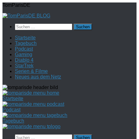
Zum
TomParisDE
Inhalt
springen
Suchen
nach:
Startseite
Tagebuch
Podcast
Gaming
Diablo 4
StarTrek
Serien & Filme
Neues aus dem Netz
Startseite
Podcast
Tagebuch
Suchen