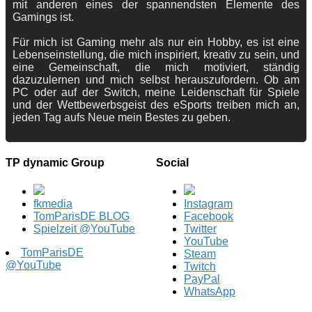
mit anderen eines der spannendsten Elemente des
Gamings ist.
Für mich ist Gaming mehr als nur ein Hobby, es ist eine
Lebenseinstellung, die mich inspiriert, kreativ zu sein, und
eine Gemeinschaft, die mich motiviert, ständig
dazuzulernen und mich selbst herauszufordern. Ob am
PC oder auf der Switch, meine Leidenschaft für Spiele
und der Wettbewerbsgeist des eSports treiben mich an,
jeden Tag aufs Neue mein Bestes zu geben.
TP dynamic Group
Social
fkmedia
Instagram
TomParisDE BLOG
Facebook
Spielzeit @YouTube
Twitter
YouTube
TomParisDE
Steam
@YouTube
Twitch
PayPal
WhatsApp