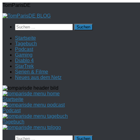
Zum
TomParisDE
Inhalt
springen
Suchen
nach:
Startseite
Tagebuch
Podcast
Gaming
Diablo 4
StarTrek
Serien & Filme
Neues aus dem Netz
Startseite
Podcast
Tagebuch
Suchen