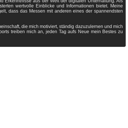
 Erkenntnisse aus der Welt der digitalen Unterhaltung. Als
terten wertvolle Einblicke und Informationen bietet. Meine
gelt, dass das Messen mit anderen eines der spannendsten
meinschaft, die mich motiviert, ständig dazuzulernen und mich
ports treiben mich an, jeden Tag aufs Neue mein Bestes zu