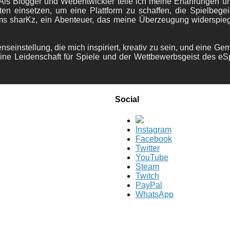
ls Blogger und Webentwickler teile ich meine Erfahrungen und
ten einsetzen, um eine Plattform zu schaffen, die Spielbegeis
ams sharKz, ein Abenteuer, das meine Überzeugung widerspie
nseinstellung, die mich inspiriert, kreativ zu sein, und eine Ge
ine Leidenschaft für Spiele und der Wettbewerbsgeist des eS
Social
Instagram
Facebook
Twitter
YouTube
Steam
Twitch
PayPal
WhatsApp