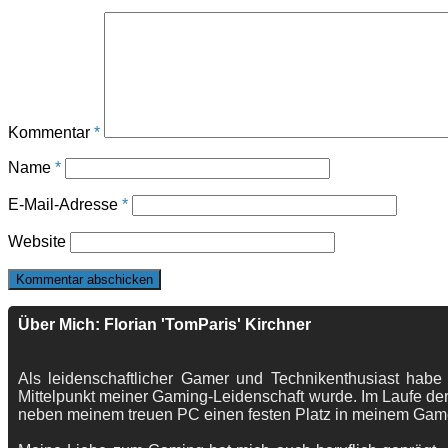
Kommentar
*
Name
*
E-Mail-Adresse
*
Website
Über Mich: Florian 'TomParis' Kirchner
Als leidenschaftlicher Gamer und Technikenthusiast habe
Mittelpunkt meiner Gaming-Leidenschaft wurde. Im Laufe der
neben meinem treuen PC einen festen Platz in meinem Gam