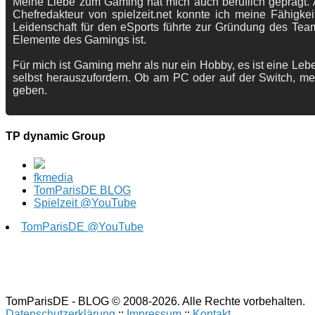
Meine Liebe zum Gaming hat mich auch beruflich geprägt. A
Chefredakteur von spielzeit.net konnte ich meine Fähigkei
Leidenschaft für den eSports führte zur Gründung des Te
Elemente des Gamings ist.
Für mich ist Gaming mehr als nur ein Hobby, es ist eine Lebe
selbst herauszufordern. Ob am PC oder auf der Switch, me
geben.
TP dynamic Group
fkmedia
TomParisDE BLOG
Spielzeit @YouTube
TomParisDE @YouTube
TomParisDE - BLOG © 2008-2026. Alle Rechte vorbehalten.
Datenschutzerklärung
::
Impressum
::
Kontakt