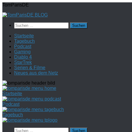
Zum
TomParisDE
Inhalt
springen
Suchen
nach:
Startseite
Tagebuch
Podcast
Gaming
Diablo 4
StarTrek
Serien & Filme
Neues aus dem Netz
Startseite
Podcast
Tagebuch
Suchen