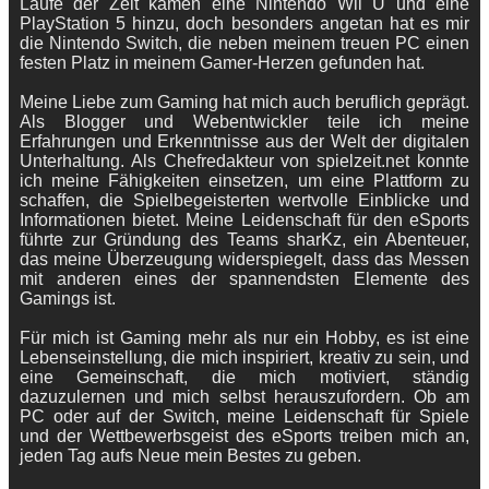
Laufe der Zeit kamen eine Nintendo Wii U und eine
PlayStation 5 hinzu, doch besonders angetan hat es mir
die Nintendo Switch, die neben meinem treuen PC einen
festen Platz in meinem Gamer-Herzen gefunden hat.
Meine Liebe zum Gaming hat mich auch beruflich geprägt.
Als Blogger und Webentwickler teile ich meine
Erfahrungen und Erkenntnisse aus der Welt der digitalen
Unterhaltung. Als Chefredakteur von spielzeit.net konnte
ich meine Fähigkeiten einsetzen, um eine Plattform zu
schaffen, die Spielbegeisterten wertvolle Einblicke und
Informationen bietet. Meine Leidenschaft für den eSports
führte zur Gründung des Teams sharKz, ein Abenteuer,
das meine Überzeugung widerspiegelt, dass das Messen
mit anderen eines der spannendsten Elemente des
Gamings ist.
Für mich ist Gaming mehr als nur ein Hobby, es ist eine
Lebenseinstellung, die mich inspiriert, kreativ zu sein, und
eine Gemeinschaft, die mich motiviert, ständig
dazuzulernen und mich selbst herauszufordern. Ob am
PC oder auf der Switch, meine Leidenschaft für Spiele
und der Wettbewerbsgeist des eSports treiben mich an,
jeden Tag aufs Neue mein Bestes zu geben.