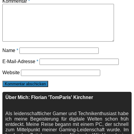
Kommentar
*
Name
*
E-Mail-Adresse
*
Website
Über Mich: Florian 'TomParis' Kirchner
Als leidenschaftlicher Gamer und Technikenthusiast habe
ich meine Begeisterung für digitale Welten schon früh
entdeckt. Meine Reise begann mit einem PC, der schnell
zum Mittelpunkt meiner Gaming-Leidenschaft wurde. Im