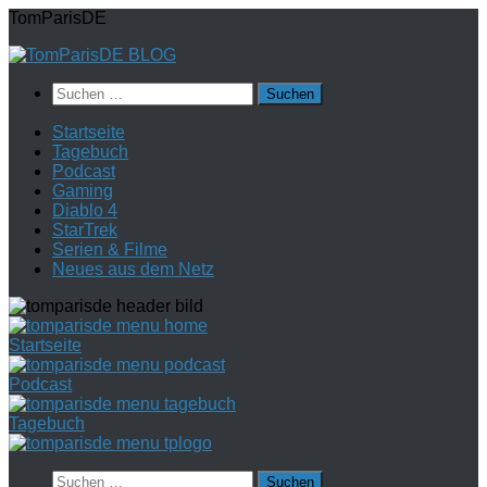
Zum
TomParisDE
Inhalt
springen
Suchen
nach:
Startseite
Tagebuch
Podcast
Gaming
Diablo 4
StarTrek
Serien & Filme
Neues aus dem Netz
Startseite
Podcast
Tagebuch
Suchen