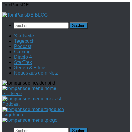
Zum
TomParisDE
Inhalt
springen
Suchen
nach:
Startseite
Tagebuch
Podcast
Gaming
Diablo 4
StarTrek
Serien & Filme
Neues aus dem Netz
Startseite
Podcast
Tagebuch
Suchen