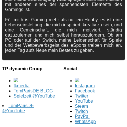
mit anderen eines der spannendsten Elemente des
Gamings ist.
Für mich ist Gaming mehr als nur ein Hobby, es ist eine
Lebenseinstellung, die mich inspiriert, kreativ zu sein, und
eine Gemeinschaft, die mich motiviert, ständig
dazuzulernen und mich selbst herauszufordern. Ob am
PC oder auf der Switch, meine Leidenschaft für Spiele
und der Wettbewerbsgeist des eSports treiben mich an,
jeden Tag aufs Neue mein Bestes zu geben.
TP dynamic Group
Social
fkmedia
Instagram
TomParisDE BLOG
Facebook
Spielzeit @YouTube
Twitter
YouTube
TomParisDE
Steam
@YouTube
Twitch
PayPal
WhatsApp