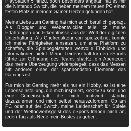
PlayStation 5 hinzu, doch besonders angetan hat es mir
die Nintendo Switch, die neben meinem treuen PC einen
festen Platz in meinem Gamer-Herzen gefunden hat.
Meine Liebe zum Gaming hat mich auch beruflich geprägt.
Als Blogger und Webentwickler teile ich meine
Erfahrungen und Erkenntnisse aus der Welt der digitalen
Unterhaltung. Als Chefredakteur von spielzeit.net konnte
ich meine Fähigkeiten einsetzen, um eine Plattform zu
schaffen, die Spielbegeisterten wertvolle Einblicke und
Informationen bietet. Meine Leidenschaft für den eSports
führte zur Gründung des Teams sharKz, ein Abenteuer,
das meine Überzeugung widerspiegelt, dass das Messen
mit anderen eines der spannendsten Elemente des
Gamings ist.
Für mich ist Gaming mehr als nur ein Hobby, es ist eine
Lebenseinstellung, die mich inspiriert, kreativ zu sein, und
eine Gemeinschaft, die mich motiviert, ständig
dazuzulernen und mich selbst herauszufordern. Ob am
PC oder auf der Switch, meine Leidenschaft für Spiele
und der Wettbewerbsgeist des eSports treiben mich an,
jeden Tag aufs Neue mein Bestes zu geben.