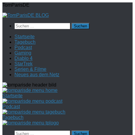
Zum
TomParisDE
Inhalt
springen
Suchen
nach:
Startseite
Tagebuch
Podcast
Gaming
Diablo 4
StarTrek
Serien & Filme
Neues aus dem Netz
Startseite
Podcast
Tagebuch
Suchen