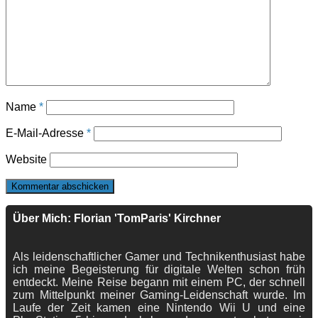
Name
*
E-Mail-Adresse
*
Website
Über Mich: Florian 'TomParis' Kirchner
Als leidenschaftlicher Gamer und Technikenthusiast habe
ich meine Begeisterung für digitale Welten schon früh
entdeckt. Meine Reise begann mit einem PC, der schnell
zum Mittelpunkt meiner Gaming-Leidenschaft wurde. Im
Laufe der Zeit kamen eine Nintendo Wii U und eine