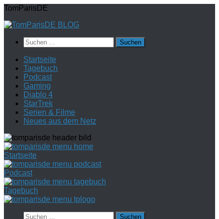
Zum
TomParisDE
Inhalt
springen
Suchen
nach:
Startseite
Tagebuch
Podcast
Gaming
Diablo 4
StarTrek
Serien & Filme
Neues aus dem Netz
Startseite
Podcast
Tagebuch
Suchen