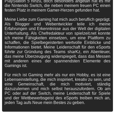
PlayStation 5 hinzu, doch besonders angetan hat es mir
die Nintendo Switch, die neben meinem treuen PC einen
festen Platz in meinem Gamer-Herzen gefunden hat.
Meine Liebe zum Gaming hat mich auch beruflich geprägt.
Als Blogger und Webentwickler teile ich meine
Erfahrungen und Erkenntnisse aus der Welt der digitalen
Unterhaltung. Als Chefredakteur von spielzeit.net konnte
ich meine Fähigkeiten einsetzen, um eine Plattform zu
schaffen, die Spielbegeisterten wertvolle Einblicke und
Informationen bietet. Meine Leidenschaft für den eSports
führte zur Gründung des Teams sharKz, ein Abenteuer,
das meine Überzeugung widerspiegelt, dass das Messen
mit anderen eines der spannendsten Elemente des
Gamings ist.
Für mich ist Gaming mehr als nur ein Hobby, es ist eine
Lebenseinstellung, die mich inspiriert, kreativ zu sein, und
eine Gemeinschaft, die mich motiviert, ständig
dazuzulernen und mich selbst herauszufordern. Ob am
PC oder auf der Switch, meine Leidenschaft für Spiele
und der Wettbewerbsgeist des eSports treiben mich an,
jeden Tag aufs Neue mein Bestes zu geben.