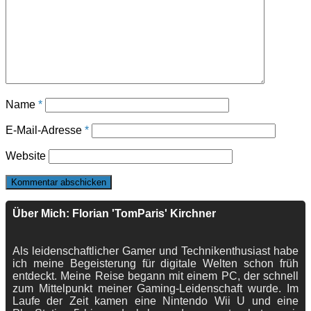
Name
*
E-Mail-Adresse
*
Website
Über Mich: Florian 'TomParis' Kirchner
Als leidenschaftlicher Gamer und Technikenthusiast habe
ich meine Begeisterung für digitale Welten schon früh
entdeckt. Meine Reise begann mit einem PC, der schnell
zum Mittelpunkt meiner Gaming-Leidenschaft wurde. Im
Laufe der Zeit kamen eine Nintendo Wii U und eine