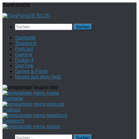
Zum
TomParisDE
Inhalt
springen
Suchen
nach:
Startseite
Tagebuch
Podcast
Gaming
Diablo 4
StarTrek
Serien & Filme
Neues aus dem Netz
Startseite
Podcast
Tagebuch
Suchen