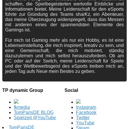
schaffen, die Spielbegeisterten wertvolle Einblicke und
Informationen bietet. Meine Leidenschaft für den eSports
führte zur Gründung des Teams sharKz, ein Abenteuer,
das meine Überzeugung widerspiegelt, dass das Messen
mit anderen eines der spannendsten Elemente des
Gamings ist.
Für mich ist Gaming mehr als nur ein Hobby, es ist eine
Lebenseinstellung, die mich inspiriert, kreativ zu sein, und
eine Gemeinschaft, die mich motiviert, ständig
dazuzulernen und mich selbst herauszufordern. Ob am
PC oder auf der Switch, meine Leidenschaft für Spiele
und der Wettbewerbsgeist des eSports treiben mich an,
jeden Tag aufs Neue mein Bestes zu geben.
TP dynamic Group
Social
fkmedia
Instagram
TomParisDE BLOG
Facebook
Spielzeit @YouTube
Twitter
YouTube
TomParisDE
Steam