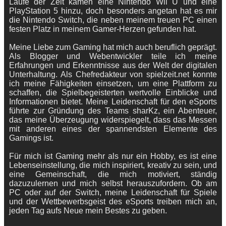
Laufe der Zeit kamen eine Nintendo Wii U und eine
PlayStation 5 hinzu, doch besonders angetan hat es mir
die Nintendo Switch, die neben meinem treuen PC einen
festen Platz in meinem Gamer-Herzen gefunden hat.
Meine Liebe zum Gaming hat mich auch beruflich geprägt.
Als Blogger und Webentwickler teile ich meine
Erfahrungen und Erkenntnisse aus der Welt der digitalen
Unterhaltung. Als Chefredakteur von spielzeit.net konnte
ich meine Fähigkeiten einsetzen, um eine Plattform zu
schaffen, die Spielbegeisterten wertvolle Einblicke und
Informationen bietet. Meine Leidenschaft für den eSports
führte zur Gründung des Teams sharKz, ein Abenteuer,
das meine Überzeugung widerspiegelt, dass das Messen
mit anderen eines der spannendsten Elemente des
Gamings ist.
Für mich ist Gaming mehr als nur ein Hobby, es ist eine
Lebenseinstellung, die mich inspiriert, kreativ zu sein, und
eine Gemeinschaft, die mich motiviert, ständig
dazuzulernen und mich selbst herauszufordern. Ob am
PC oder auf der Switch, meine Leidenschaft für Spiele
und der Wettbewerbsgeist des eSports treiben mich an,
jeden Tag aufs Neue mein Bestes zu geben.