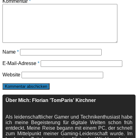
Kommentar
*
Name
*
E-Mail-Adresse
*
Website
Über Mich: Florian 'TomParis' Kirchner
Als leidenschaftlicher Gamer und Technikenthusiast habe
ich meine Begeisterung für digitale Welten schon früh
entdeckt. Meine Reise begann mit einem PC, der schnell
zum Mittelpunkt meiner Gaming-Leidenschaft wurde. Im