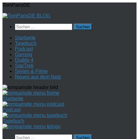
Zum
TomParisDE
Inhalt
springen
Suchen
nach:
Startseite
Tagebuch
Podcast
Gaming
Diablo 4
StarTrek
Serien & Filme
Neues aus dem Netz
Startseite
Podcast
Tagebuch
Suchen