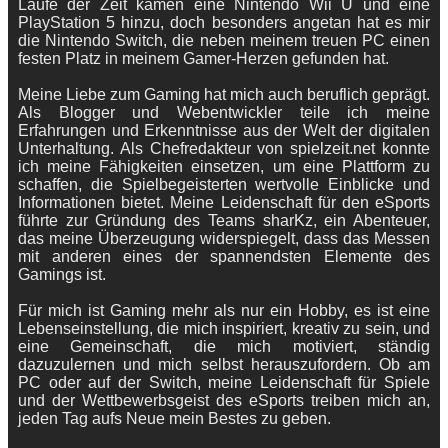
Laufe der Zeit kamen eine Nintendo Wii U und eine
PlayStation 5 hinzu, doch besonders angetan hat es mir
die Nintendo Switch, die neben meinem treuen PC einen
festen Platz in meinem Gamer-Herzen gefunden hat.
Meine Liebe zum Gaming hat mich auch beruflich geprägt.
Als Blogger und Webentwickler teile ich meine
Erfahrungen und Erkenntnisse aus der Welt der digitalen
Unterhaltung. Als Chefredakteur von spielzeit.net konnte
ich meine Fähigkeiten einsetzen, um eine Plattform zu
schaffen, die Spielbegeisterten wertvolle Einblicke und
Informationen bietet. Meine Leidenschaft für den eSports
führte zur Gründung des Teams sharKz, ein Abenteuer,
das meine Überzeugung widerspiegelt, dass das Messen
mit anderen eines der spannendsten Elemente des
Gamings ist.
Für mich ist Gaming mehr als nur ein Hobby, es ist eine
Lebenseinstellung, die mich inspiriert, kreativ zu sein, und
eine Gemeinschaft, die mich motiviert, ständig
dazuzulernen und mich selbst herauszufordern. Ob am
PC oder auf der Switch, meine Leidenschaft für Spiele
und der Wettbewerbsgeist des eSports treiben mich an,
jeden Tag aufs Neue mein Bestes zu geben.