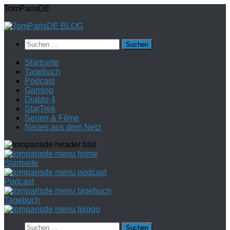
Zum
TomParisDE
Inhalt
springen
Suchen
nach:
Startseite
Tagebuch
Podcast
Gaming
Diablo 4
StarTrek
Serien & Filme
Neues aus dem Netz
Startseite
Podcast
Tagebuch
Suchen