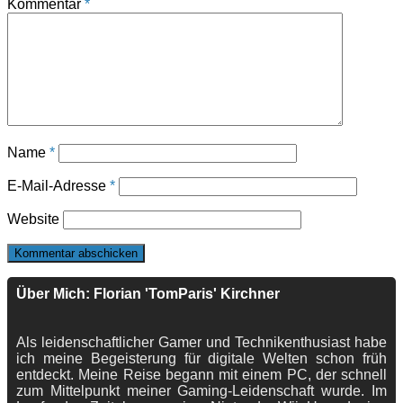
Kommentar
*
Name
*
E-Mail-Adresse
*
Website
Über Mich: Florian 'TomParis' Kirchner
Als leidenschaftlicher Gamer und Technikenthusiast habe
ich meine Begeisterung für digitale Welten schon früh
entdeckt. Meine Reise begann mit einem PC, der schnell
zum Mittelpunkt meiner Gaming-Leidenschaft wurde. Im