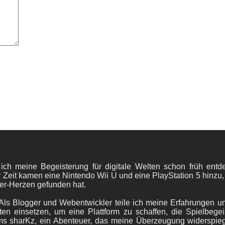
 ich meine Begeisterung für digitale Welten schon früh en
 Zeit kamen eine Nintendo Wii U und eine PlayStation 5 hinzu,
er-Herzen gefunden hat.
ls Blogger und Webentwickler teile ich meine Erfahrungen und
ten einsetzen, um eine Plattform zu schaffen, die Spielbegeis
ams sharKz, ein Abenteuer, das meine Überzeugung widerspie