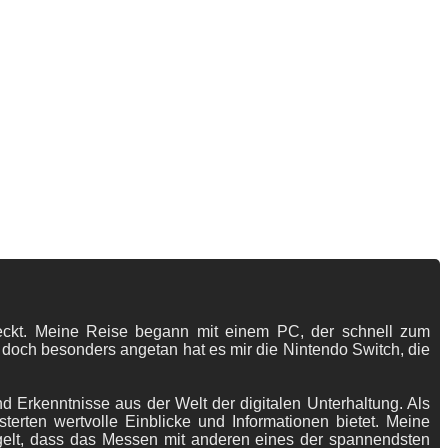
tdeckt. Meine Reise begann mit einem PC, der schnell zum
 doch besonders angetan hat es mir die Nintendo Switch, die
 Erkenntnisse aus der Welt der digitalen Unterhaltung. Als
terten wertvolle Einblicke und Informationen bietet. Meine
gelt, dass das Messen mit anderen eines der spannendsten