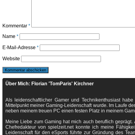
Kommentar
*
Name
*
E-Mail-Adresse
*
Website
Über Mich: Florian 'TomParis' Kirchner
Als leidenschaftlicher Gamer und Technikenthusiast habe
Mittelpunkt meiner Gaming-Leidenschaft wurde. Im Laufe der
neben meinem treuen PC einen festen Platz in meinem Gam
Meine Liebe zum Gaming hat mich auch beruflich geprägt. A
Chefredakteur von spielzeit.net konnte ich meine Fähigkei
Leidenschaft für den eSports führte zur Gründung des Te