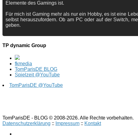
Elemente des Gamings ist.
Für mich ist Gaming mehr als nur ein Hobby, es ist eine Lebe
selbst herauszufordern. Ob am PC oder auf der Switch, me
geben.
TP dynamic Group
fkmedia
TomParisDE BLOG
Spielzeit @YouTube
TomParisDE @YouTube
TomParisDE - BLOG © 2008-2026. Alle Rechte vorbehalten.
Datenschutzerklärung
::
Impressum
::
Kontakt