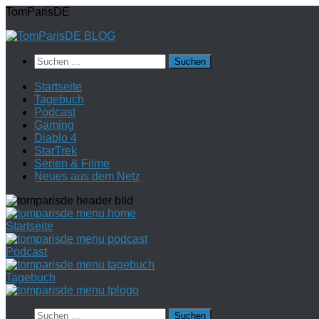
Zum
TomParisDE
Inhalt
springen
Suchen
nach:
Startseite
Tagebuch
Podcast
Gaming
Diablo 4
StarTrek
Serien & Filme
Neues aus dem Netz
Startseite
Podcast
Tagebuch
Suchen