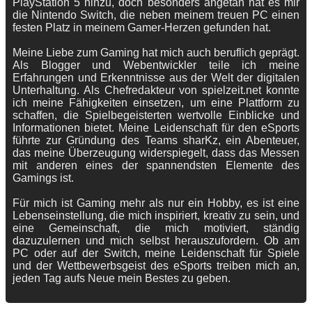
PlayStation 5 hinzu, doch besonders angetan hat es mir
die Nintendo Switch, die neben meinem treuen PC einen
festen Platz in meinem Gamer-Herzen gefunden hat.
Meine Liebe zum Gaming hat mich auch beruflich geprägt.
Als Blogger und Webentwickler teile ich meine
Erfahrungen und Erkenntnisse aus der Welt der digitalen
Unterhaltung. Als Chefredakteur von spielzeit.net konnte
ich meine Fähigkeiten einsetzen, um eine Plattform zu
schaffen, die Spielbegeisterten wertvolle Einblicke und
Informationen bietet. Meine Leidenschaft für den eSports
führte zur Gründung des Teams sharKz, ein Abenteuer,
das meine Überzeugung widerspiegelt, dass das Messen
mit anderen eines der spannendsten Elemente des
Gamings ist.
Für mich ist Gaming mehr als nur ein Hobby, es ist eine
Lebenseinstellung, die mich inspiriert, kreativ zu sein, und
eine Gemeinschaft, die mich motiviert, ständig
dazuzulernen und mich selbst herauszufordern. Ob am
PC oder auf der Switch, meine Leidenschaft für Spiele
und der Wettbewerbsgeist des eSports treiben mich an,
jeden Tag aufs Neue mein Bestes zu geben.