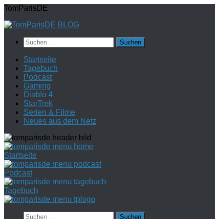
Zum
TomParisDE
Inhalt
springen
Suchen
nach:
Startseite
Tagebuch
Podcast
Gaming
Diablo 4
StarTrek
Serien & Filme
Neues aus dem Netz
Startseite
Podcast
Tagebuch
Suchen