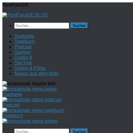
Zum
TomParisDE
Inhalt
springen
Suchen
nach:
Startseite
Tagebuch
Podcast
Gaming
Diablo 4
StarTrek
Serien & Filme
Neues aus dem Netz
Startseite
Podcast
Tagebuch
Suchen