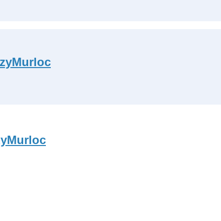
azyMurloc
zyMurloc