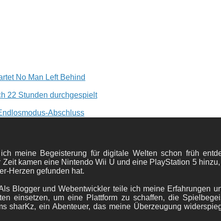
rtet No Man Left Behind
h 22 Stunden durchgespielt
 Endlosmodus-Abschluss
 ich meine Begeisterung für digitale Welten schon früh en
 Zeit kamen eine Nintendo Wii U und eine PlayStation 5 hinzu,
er-Herzen gefunden hat.
ls Blogger und Webentwickler teile ich meine Erfahrungen und
ten einsetzen, um eine Plattform zu schaffen, die Spielbegeis
ams sharKz, ein Abenteuer, das meine Überzeugung widerspie