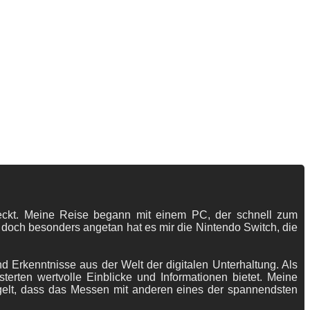
tdeckt. Meine Reise begann mit einem PC, der schnell zum
 doch besonders angetan hat es mir die Nintendo Switch, die
 Erkenntnisse aus der Welt der digitalen Unterhaltung. Als
terten wertvolle Einblicke und Informationen bietet. Meine
gelt, dass das Messen mit anderen eines der spannendsten