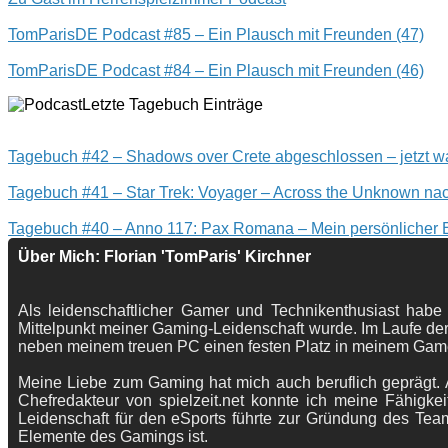
TomParisDE Podcast #85 – Ein Plausch mit Freunden (47)
TomParisDE Podcast #84 – Ein Plausch mit Freunden (46)
Letzte Tagebuch Einträge
Tagebuch #42 – Shadows over Crete abgeschlossen – jetzt wa
Tagebuch #41 – Star Trek: Voyager – Across the Unknown nac
Tagebuch #40 – Anno 117: Pax Romana – Mein persönlicher
Über Mich: Florian 'TomParis' Kirchner
Als leidenschaftlicher Gamer und Technikenthusiast habe
Mittelpunkt meiner Gaming-Leidenschaft wurde. Im Laufe der
neben meinem treuen PC einen festen Platz in meinem Gam
Meine Liebe zum Gaming hat mich auch beruflich geprägt. A
Chefredakteur von spielzeit.net konnte ich meine Fähigkei
Leidenschaft für den eSports führte zur Gründung des Te
Elemente des Gamings ist.