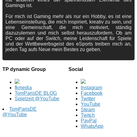
Gamings ist.
Für mich ist Gaming mehr als nur ein Hobby, es ist eine
Lebenseinstellung, die mich inspiriert, kreativ zu sein, und
eine Gemeinschaft, die mich motiviert, ständig
dazuzulernen und mich selbst herauszufordern. Ob am
PC oder auf der Switch, meine Leidenschaft für Spiele
und der Wettbewerbsgeist des eSports treiben mich an,
jeden Tag aufs Neue mein Bestes zu geben.
TP dynamic Group
Social
fkmedia
Instagram
TomParisDE BLOG
Facebook
Spielzeit @YouTube
Twitter
YouTube
TomParisDE
Steam
@YouTube
Twitch
PayPal
WhatsApp