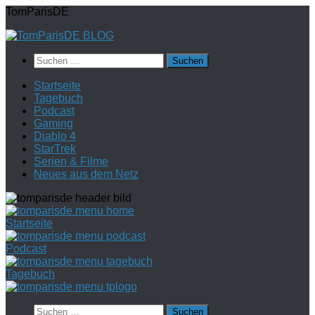
Zum
TomParisDE
Inhalt
springen
Suchen
nach:
Startseite
Tagebuch
Podcast
Gaming
Diablo 4
StarTrek
Serien & Filme
Neues aus dem Netz
Startseite
Podcast
Tagebuch
Suchen