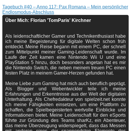
Tagebuch #40 – Anno 117: Pax Romana – Mein persönlicher
Endlosmodus-Abschluss
Über Mich: Florian 'TomParis' Kirchner
Als leidenschaftlicher Gamer und Technikenthusiast habe
ich meine Begeisterung für digitale Welten schon früh
entdeckt. Meine Reise begann mit einem PC, der schnell
zum Mittelpunkt meiner Gaming-Leidenschaft wurde. Im
Laufe der Zeit kamen eine Nintendo Wii U und eine
PlayStation 5 hinzu, doch besonders angetan hat es mir
die Nintendo Switch, die neben meinem treuen PC einen
festen Platz in meinem Gamer-Herzen gefunden hat.
Meine Liebe zum Gaming hat mich auch beruflich geprägt.
Als Blogger und Webentwickler teile ich meine
Erfahrungen und Erkenntnisse aus der Welt der digitalen
Unterhaltung. Als Chefredakteur von spielzeit.net konnte
ich meine Fähigkeiten einsetzen, um eine Plattform zu
schaffen, die Spielbegeisterten wertvolle Einblicke und
Informationen bietet. Meine Leidenschaft für den eSports
führte zur Gründung des Teams sharKz, ein Abenteuer,
das meine Überzeugung widerspiegelt, dass das Messen
mit anderen eines der spannendsten Elemente des