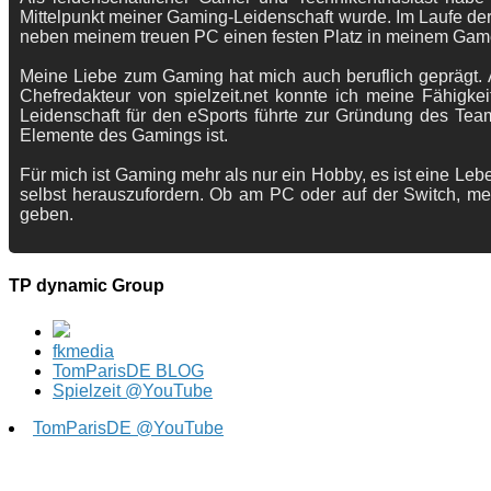
Mittelpunkt meiner Gaming-Leidenschaft wurde. Im Laufe der
neben meinem treuen PC einen festen Platz in meinem Gam
Meine Liebe zum Gaming hat mich auch beruflich geprägt. A
Chefredakteur von spielzeit.net konnte ich meine Fähigkei
Leidenschaft für den eSports führte zur Gründung des Te
Elemente des Gamings ist.
Für mich ist Gaming mehr als nur ein Hobby, es ist eine Lebe
selbst herauszufordern. Ob am PC oder auf der Switch, me
geben.
TP dynamic Group
fkmedia
TomParisDE BLOG
Spielzeit @YouTube
TomParisDE @YouTube