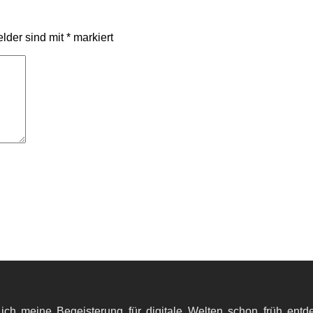
elder sind mit
*
markiert
 ich meine Begeisterung für digitale Welten schon früh en