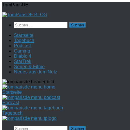
Zum
TomParisDE
Inhalt
springen
Suchen
nach:
Startseite
Tagebuch
Podcast
Gaming
Diablo 4
StarTrek
Serien & Filme
Neues aus dem Netz
Startseite
Podcast
Tagebuch
Suchen