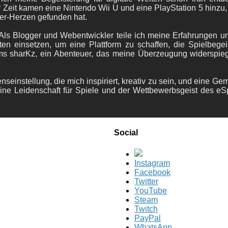
 Zeit kamen eine Nintendo Wii U und eine PlayStation 5 hinzu,
er-Herzen gefunden hat.
ls Blogger und Webentwickler teile ich meine Erfahrungen und
ten einsetzen, um eine Plattform zu schaffen, die Spielbegeis
ams sharKz, ein Abenteuer, das meine Überzeugung widerspie
nseinstellung, die mich inspiriert, kreativ zu sein, und eine Ge
ine Leidenschaft für Spiele und der Wettbewerbsgeist des eS
Social
Instagram
Facebook
Twitter
YouTube
Steam
Twitch
PayPal
WhatsApp