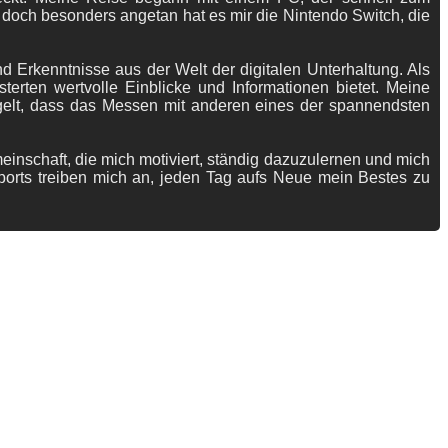
 doch besonders angetan hat es mir die Nintendo Switch, die
 Erkenntnisse aus der Welt der digitalen Unterhaltung. Als
terten wertvolle Einblicke und Informationen bietet. Meine
gelt, dass das Messen mit anderen eines der spannendsten
meinschaft, die mich motiviert, ständig dazuzulernen und mich
ports treiben mich an, jeden Tag aufs Neue mein Bestes zu