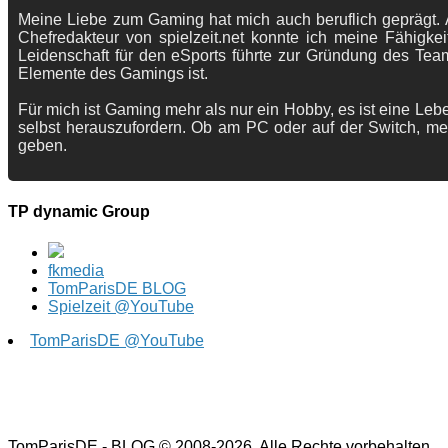
Meine Liebe zum Gaming hat mich auch beruflich geprägt. A
Chefredakteur von spielzeit.net konnte ich meine Fähigkei
Leidenschaft für den eSports führte zur Gründung des Te
Elemente des Gamings ist.
Für mich ist Gaming mehr als nur ein Hobby, es ist eine Lebe
selbst herauszufordern. Ob am PC oder auf der Switch, me
geben.
TP dynamic Group
fkmedia
TomParisDE BLOG
Spielzeit @YouTube
TomParisDE @YouTube
TomParisDE - BLOG © 2008-2026. Alle Rechte vorbehalten.