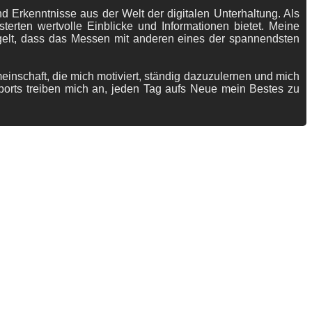
 Erkenntnisse aus der Welt der digitalen Unterhaltung. Als
terten wertvolle Einblicke und Informationen bietet. Meine
gelt, dass das Messen mit anderen eines der spannendsten
meinschaft, die mich motiviert, ständig dazuzulernen und mich
ports treiben mich an, jeden Tag aufs Neue mein Bestes zu