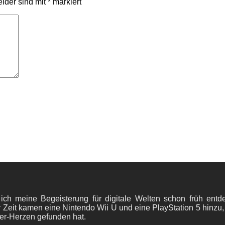
elder sind mit
*
markiert
 ich meine Begeisterung für digitale Welten schon früh en
 Zeit kamen eine Nintendo Wii U und eine PlayStation 5 hinzu,
er-Herzen gefunden hat.