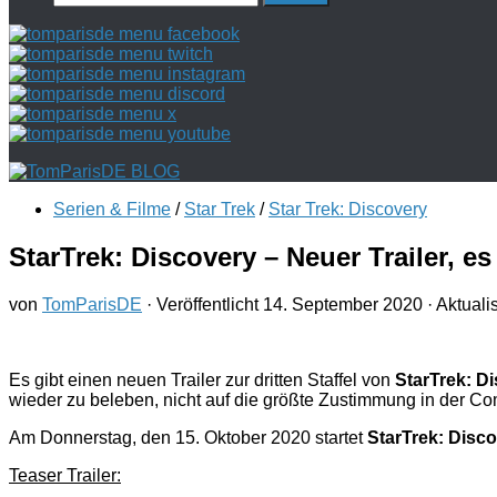
nach:
Serien & Filme
/
Star Trek
/
Star Trek: Discovery
StarTrek: Discovery – Neuer Trailer, e
von
TomParisDE
· Veröffentlicht
14. September 2020
· Aktuali
Es gibt einen neuen Trailer zur dritten Staffel von
StarTrek: D
wieder zu beleben, nicht auf die größte Zustimmung in der Comm
Am Donnerstag, den 15. Oktober 2020 startet
StarTrek: Disc
Teaser Trailer: