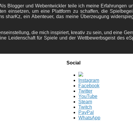
ls Blogger und Webentwickler teile ich meine Erfahrungen und
ten einsetzen, um eine Plattform zu schaffen, die Spielbegeis
ams sharKz, ein Abenteuer, das meine Überzeugung widerspie
nseinstellung, die mich inspiriert, kreativ zu sein, und eine Ge
ine Leidenschaft für Spiele und der Wettbewerbsgeist des eS
Social
Instagram
Facebook
Twitter
YouTube
Steam
Twitch
PayPal
WhatsApp