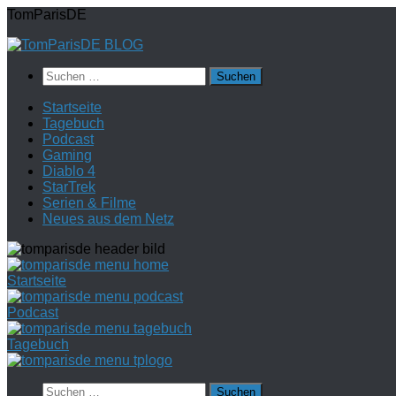
Zum
TomParisDE
Inhalt
springen
Suchen
nach:
Startseite
Tagebuch
Podcast
Gaming
Diablo 4
StarTrek
Serien & Filme
Neues aus dem Netz
Startseite
Podcast
Tagebuch
Suchen