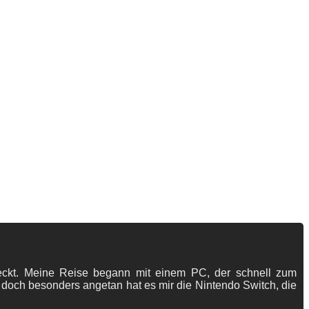
tdeckt. Meine Reise begann mit einem PC, der schnell zum
 doch besonders angetan hat es mir die Nintendo Switch, die