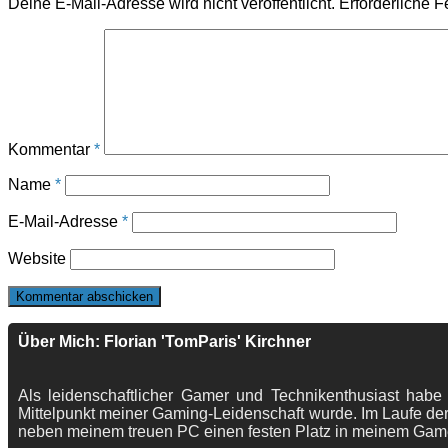
Deine E-Mail-Adresse wird nicht veröffentlicht.
Erforderliche F
Kommentar
*
Name
*
E-Mail-Adresse
*
Website
Über Mich: Florian 'TomParis' Kirchner
Als leidenschaftlicher Gamer und Technikenthusiast habe
Mittelpunkt meiner Gaming-Leidenschaft wurde. Im Laufe der
neben meinem treuen PC einen festen Platz in meinem Gam