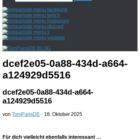
nach:
dcef2e05-0a88-434d-a664-
a124929d5516
dcef2e05-0a88-434d-a664-
a124929d5516
von
TomParisDE
·
18. Oktober 2025
Für dich vielleicht ebenfalls interessant …