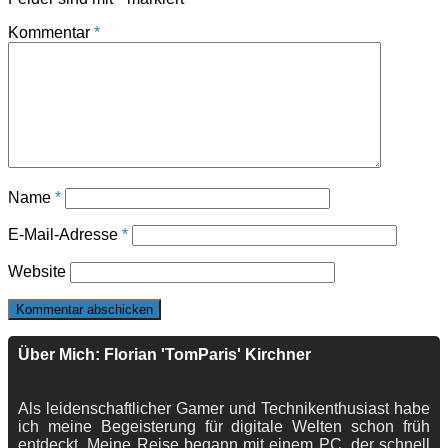
Kommentar
*
Name
*
E-Mail-Adresse
*
Website
Über Mich: Florian 'TomParis' Kirchner
Als leidenschaftlicher Gamer und Technikenthusiast habe
ich meine Begeisterung für digitale Welten schon früh
entdeckt. Meine Reise begann mit einem PC, der schnell