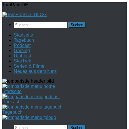
Zum
TomParisDE
Inhalt
springen
Suchen
nach:
Startseite
Tagebuch
Podcast
Gaming
Diablo 4
StarTrek
Serien & Filme
Neues aus dem Netz
Startseite
Podcast
Tagebuch
Suchen