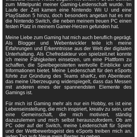
zum Mittelpunkt meiner Gaming-Leidenschaft wurde. Im
Laufe der Zeit kamen eine Nintendo Wii U und eine
PlayStation 5 hinzu, doch besonders angetan hat es mir
die Nintendo Switch, die neben meinem treuen PC einen
festen Platz in meinem Gamer-Herzen gefunden hat.
Meine Liebe zum Gaming hat mich auch beruflich geprägt.
Als Blogger und Webentwickler teile ich meine
Erfahrungen und Erkenntnisse aus der Welt der digitalen
Unterhaltung. Als Chefredakteur von spielzeit.net konnte
ich meine Fähigkeiten einsetzen, um eine Plattform zu
schaffen, die Spielbegeisterten wertvolle Einblicke und
Informationen bietet. Meine Leidenschaft für den eSports
führte zur Gründung des Teams sharKz, ein Abenteuer,
das meine Überzeugung widerspiegelt, dass das Messen
mit anderen eines der spannendsten Elemente des
Gamings ist.
Für mich ist Gaming mehr als nur ein Hobby, es ist eine
Lebenseinstellung, die mich inspiriert, kreativ zu sein, und
eine Gemeinschaft, die mich motiviert, ständig
dazuzulernen und mich selbst herauszufordern. Ob am
PC oder auf der Switch, meine Leidenschaft für Spiele
und der Wettbewerbsgeist des eSports treiben mich an,
jeden Tag aufs Neue mein Bestes zu geben.