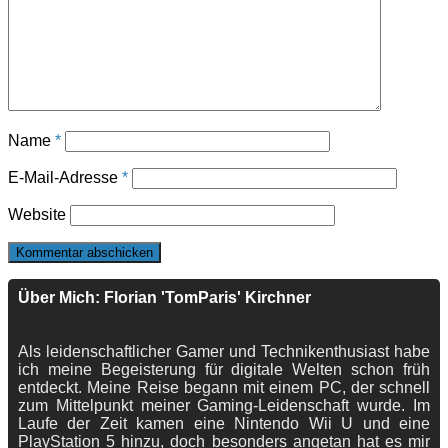
Name
*
E-Mail-Adresse
*
Website
Über Mich: Florian 'TomParis' Kirchner
Als leidenschaftlicher Gamer und Technikenthusiast habe
ich meine Begeisterung für digitale Welten schon früh
entdeckt. Meine Reise begann mit einem PC, der schnell
zum Mittelpunkt meiner Gaming-Leidenschaft wurde. Im
Laufe der Zeit kamen eine Nintendo Wii U und eine
PlayStation 5 hinzu, doch besonders angetan hat es mir