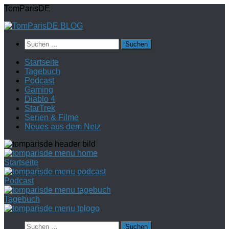
Zum
TomParisDE
Inhalt
springen
Suchen
nach:
Startseite
Tagebuch
Podcast
Gaming
Diablo 4
StarTrek
Serien & Filme
Neues aus dem Netz
Startseite
Podcast
Tagebuch
Suchen