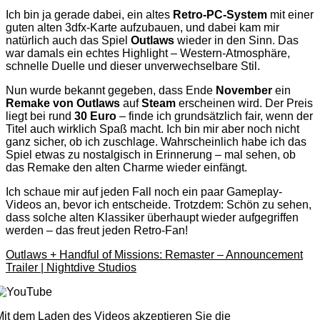
Ich bin ja gerade dabei, ein altes
Retro-PC-System
mit einer
guten alten 3dfx-Karte aufzubauen, und dabei kam mir
natürlich auch das Spiel
Outlaws
wieder in den Sinn. Das
war damals ein echtes Highlight – Western-Atmosphäre,
schnelle Duelle und dieser unverwechselbare Stil.
Nun wurde bekannt gegeben, dass Ende
November
ein
Remake von Outlaws
auf
Steam
erscheinen wird. Der Preis
liegt bei rund
30 Euro
– finde ich grundsätzlich fair, wenn der
Titel auch wirklich Spaß macht. Ich bin mir aber noch nicht
ganz sicher, ob ich zuschlage. Wahrscheinlich habe ich das
Spiel etwas zu nostalgisch in Erinnerung – mal sehen, ob
das Remake den alten Charme wieder einfängt.
Ich schaue mir auf jeden Fall noch ein paar Gameplay-
Videos an, bevor ich entscheide. Trotzdem: Schön zu sehen,
dass solche alten Klassiker überhaupt wieder aufgegriffen
werden – das freut jeden Retro-Fan!
Outlaws + Handful of Missions: Remaster – Announcement
Trailer | Nightdive Studios
Mit dem Laden des Videos akzeptieren Sie die