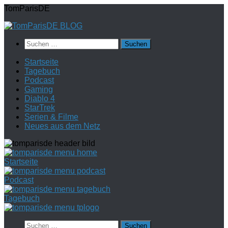
Zum
TomParisDE
Inhalt
springen
Suchen
nach:
Startseite
Tagebuch
Podcast
Gaming
Diablo 4
StarTrek
Serien & Filme
Neues aus dem Netz
Startseite
Podcast
Tagebuch
Suchen