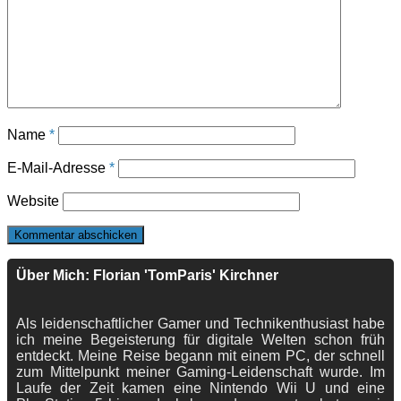
Name
*
E-Mail-Adresse
*
Website
Über Mich: Florian 'TomParis' Kirchner
Als leidenschaftlicher Gamer und Technikenthusiast habe
ich meine Begeisterung für digitale Welten schon früh
entdeckt. Meine Reise begann mit einem PC, der schnell
zum Mittelpunkt meiner Gaming-Leidenschaft wurde. Im
Laufe der Zeit kamen eine Nintendo Wii U und eine