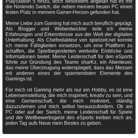
PlayStation 5 hinzu, doch besonders angetan hat es mir
die Nintendo Switch, die neben meinem treuen PC einen
festen Platz in meinem Gamer-Herzen gefunden hat.
Meine Liebe zum Gaming hat mich auch beruflich geprägt.
Als Blogger und Webentwickler teile ich meine
Erfahrungen und Erkenntnisse aus der Welt der digitalen
Unterhaltung. Als Chefredakteur von spielzeit.net konnte
ich meine Fähigkeiten einsetzen, um eine Plattform zu
schaffen, die Spielbegeisterten wertvolle Einblicke und
Informationen bietet. Meine Leidenschaft für den eSports
führte zur Gründung des Teams sharKz, ein Abenteuer,
das meine Überzeugung widerspiegelt, dass das Messen
mit anderen eines der spannendsten Elemente des
Gamings ist.
Für mich ist Gaming mehr als nur ein Hobby, es ist eine
Lebenseinstellung, die mich inspiriert, kreativ zu sein, und
eine Gemeinschaft, die mich motiviert, ständig
dazuzulernen und mich selbst herauszufordern. Ob am
PC oder auf der Switch, meine Leidenschaft für Spiele
und der Wettbewerbsgeist des eSports treiben mich an,
jeden Tag aufs Neue mein Bestes zu geben.