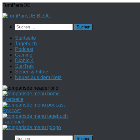
Zum
TomParisDE
Inhalt
springen
Suchen
nach:
Startseite
Tagebuch
Podcast
Gaming
Diablo 4
StarTrek
Serien & Filme
Neues aus dem Netz
Startseite
Podcast
Tagebuch
Suchen