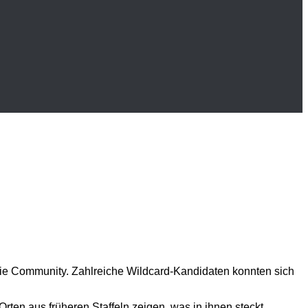
 die Community. Zahlreiche Wildcard-Kandidaten konnten sich
en aus früheren Staffeln zeigen, was in ihnen steckt.