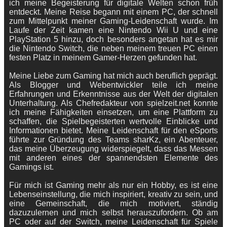
ich meine Begeisterung für digitale Welten schon früh
entdeckt. Meine Reise begann mit einem PC, der schnell
zum Mittelpunkt meiner Gaming-Leidenschaft wurde. Im
Laufe der Zeit kamen eine Nintendo Wii U und eine
PlayStation 5 hinzu, doch besonders angetan hat es mir
die Nintendo Switch, die neben meinem treuen PC einen
festen Platz in meinem Gamer-Herzen gefunden hat.
Meine Liebe zum Gaming hat mich auch beruflich geprägt.
Als Blogger und Webentwickler teile ich meine
Erfahrungen und Erkenntnisse aus der Welt der digitalen
Unterhaltung. Als Chefredakteur von spielzeit.net konnte
ich meine Fähigkeiten einsetzen, um eine Plattform zu
schaffen, die Spielbegeisterten wertvolle Einblicke und
Informationen bietet. Meine Leidenschaft für den eSports
führte zur Gründung des Teams sharKz, ein Abenteuer,
das meine Überzeugung widerspiegelt, dass das Messen
mit anderen eines der spannendsten Elemente des
Gamings ist.
Für mich ist Gaming mehr als nur ein Hobby, es ist eine
Lebenseinstellung, die mich inspiriert, kreativ zu sein, und
eine Gemeinschaft, die mich motiviert, ständig
dazuzulernen und mich selbst herauszufordern. Ob am
PC oder auf der Switch, meine Leidenschaft für Spiele