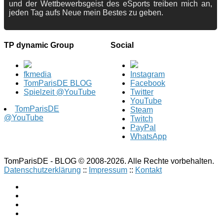
und der Wettbewerbsgeist des eSports treiben mich an,
jeden Tag aufs Neue mein Bestes zu geben.
TP dynamic Group
Social
fkmedia
Instagram
TomParisDE BLOG
Facebook
Spielzeit @YouTube
Twitter
YouTube
TomParisDE
Steam
@YouTube
Twitch
PayPal
WhatsApp
TomParisDE - BLOG © 2008-2026. Alle Rechte vorbehalten.
Datenschutzerklärung
::
Impressum
::
Kontakt