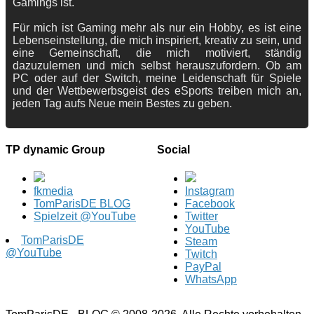
Gamings ist.
Für mich ist Gaming mehr als nur ein Hobby, es ist eine
Lebenseinstellung, die mich inspiriert, kreativ zu sein, und
eine Gemeinschaft, die mich motiviert, ständig
dazuzulernen und mich selbst herauszufordern. Ob am
PC oder auf der Switch, meine Leidenschaft für Spiele
und der Wettbewerbsgeist des eSports treiben mich an,
jeden Tag aufs Neue mein Bestes zu geben.
TP dynamic Group
Social
fkmedia
Instagram
TomParisDE BLOG
Facebook
Spielzeit @YouTube
Twitter
YouTube
TomParisDE
Steam
@YouTube
Twitch
PayPal
WhatsApp