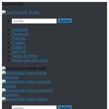
Zum
TomParisDE
Inhalt
springen
Suchen
nach:
Startseite
Tagebuch
Podcast
Gaming
Diablo 4
StarTrek
Serien & Filme
Neues aus dem Netz
Startseite
Podcast
Tagebuch
Suchen