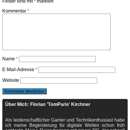
Felder sind mit
*
markiert
Kommentar
*
Name
*
E-Mail-Adresse
*
Website
Über Mich: Florian 'TomParis' Kirchner
Als leidenschaftlicher Gamer und Technikenthusiast habe
ich meine Begeisterung für digitale Welten schon früh