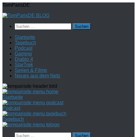
Zum
TomParisDE
Inhalt
springen
Suchen
nach:
Startseite
Tagebuch
Podcast
Gaming
Diablo 4
StarTrek
Serien & Filme
Neues aus dem Netz
Startseite
Podcast
Tagebuch
Suchen