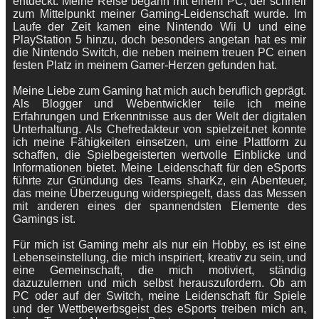
entdeckt. Meine Reise begann mit einem PC, der schnell
zum Mittelpunkt meiner Gaming-Leidenschaft wurde. Im
Laufe der Zeit kamen eine Nintendo Wii U und eine
PlayStation 5 hinzu, doch besonders angetan hat es mir
die Nintendo Switch, die neben meinem treuen PC einen
festen Platz in meinem Gamer-Herzen gefunden hat.
Meine Liebe zum Gaming hat mich auch beruflich geprägt.
Als Blogger und Webentwickler teile ich meine
Erfahrungen und Erkenntnisse aus der Welt der digitalen
Unterhaltung. Als Chefredakteur von spielzeit.net konnte
ich meine Fähigkeiten einsetzen, um eine Plattform zu
schaffen, die Spielbegeisterten wertvolle Einblicke und
Informationen bietet. Meine Leidenschaft für den eSports
führte zur Gründung des Teams sharKz, ein Abenteuer,
das meine Überzeugung widerspiegelt, dass das Messen
mit anderen eines der spannendsten Elemente des
Gamings ist.
Für mich ist Gaming mehr als nur ein Hobby, es ist eine
Lebenseinstellung, die mich inspiriert, kreativ zu sein, und
eine Gemeinschaft, die mich motiviert, ständig
dazuzulernen und mich selbst herauszufordern. Ob am
PC oder auf der Switch, meine Leidenschaft für Spiele
und der Wettbewerbsgeist des eSports treiben mich an,