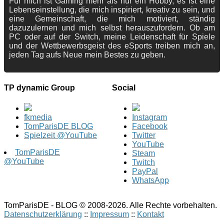
Für mich ist Gaming mehr als nur ein Hobby, es ist eine
Lebenseinstellung, die mich inspiriert, kreativ zu sein, und
eine Gemeinschaft, die mich motiviert, ständig
dazuzulernen und mich selbst herauszufordern. Ob am
PC oder auf der Switch, meine Leidenschaft für Spiele
und der Wettbewerbsgeist des eSports treiben mich an,
jeden Tag aufs Neue mein Bestes zu geben.
TP dynamic Group
Social
fkmedia
Instagram
TomParisDE BLOG
Facebook
Spielzeit @YouTube
Twitter
YouTube
TomParisDE
Steam
@YouTube
Twitch
PayPal
WhatsApp
TomParisDE - BLOG © 2008-2026. Alle Rechte vorbehalten.
Datenschutzerklärung
::
Impressum
::
Kontakt