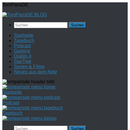
Zum
TomParisDE
Inhalt
springen
Suchen
nach:
Startseite
Tagebuch
Podcast
Gaming
Diablo 4
StarTrek
Serien & Filme
Neues aus dem Netz
Startseite
Podcast
Tagebuch
Suchen