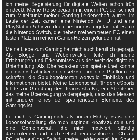
ich meine Begeisterung für digitale Welten schon früh
entdeckt. Meine Reise begann mit einem PC, der schnell
zum Mittelpunkt meiner Gaming-Leidenschaft wurde. Im
Laufe der Zeit kamen eine Nintendo Wii U und eine
PlayStation 5 hinzu, doch besonders angetan hat es mir
die Nintendo Switch, die neben meinem treuen PC einen
festen Platz in meinem Gamer-Herzen gefunden hat.
Meine Liebe zum Gaming hat mich auch beruflich geprägt.
Als Blogger und Webentwickler teile ich meine
Erfahrungen und Erkenntnisse aus der Welt der digitalen
Unterhaltung. Als Chefredakteur von spielzeit.net konnte
ich meine Fähigkeiten einsetzen, um eine Plattform zu
schaffen, die Spielbegeisterten wertvolle Einblicke und
Informationen bietet. Meine Leidenschaft für den eSports
führte zur Gründung des Teams sharKz, ein Abenteuer,
das meine Überzeugung widerspiegelt, dass das Messen
mit anderen eines der spannendsten Elemente des
Gamings ist.
Für mich ist Gaming mehr als nur ein Hobby, es ist eine
Lebenseinstellung, die mich inspiriert, kreativ zu sein, und
eine Gemeinschaft, die mich motiviert, ständig
dazuzulernen und mich selbst herauszufordern. Ob am
PC oder auf der Switch, meine Leidenschaft für Spiele