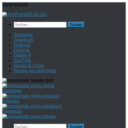
Zum
TomParisDE
Inhalt
springen
Suchen
nach:
Startseite
Tagebuch
Podcast
Gaming
Diablo 4
StarTrek
Serien & Filme
Neues aus dem Netz
Startseite
Podcast
Tagebuch
Suchen