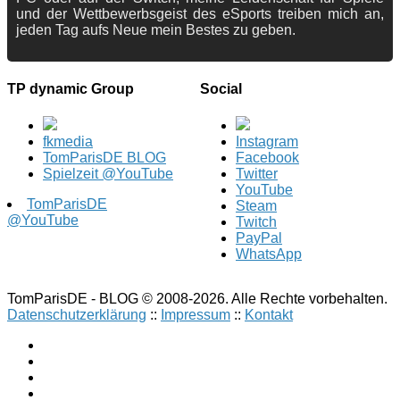
und der Wettbewerbsgeist des eSports treiben mich an,
jeden Tag aufs Neue mein Bestes zu geben.
TP dynamic Group
Social
fkmedia
Instagram
TomParisDE BLOG
Facebook
Spielzeit @YouTube
Twitter
YouTube
TomParisDE
Steam
@YouTube
Twitch
PayPal
WhatsApp
TomParisDE - BLOG © 2008-2026. Alle Rechte vorbehalten.
Datenschutzerklärung
::
Impressum
::
Kontakt