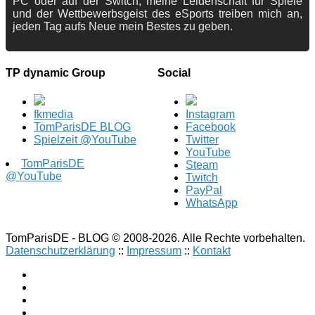
PC oder auf der Switch, meine Leidenschaft für Spiele
und der Wettbewerbsgeist des eSports treiben mich an,
jeden Tag aufs Neue mein Bestes zu geben.
TP dynamic Group
Social
fkmedia
Instagram
TomParisDE BLOG
Facebook
Spielzeit @YouTube
Twitter
YouTube
TomParisDE
Steam
@YouTube
Twitch
PayPal
WhatsApp
TomParisDE - BLOG © 2008-2026. Alle Rechte vorbehalten.
Datenschutzerklärung
::
Impressum
::
Kontakt