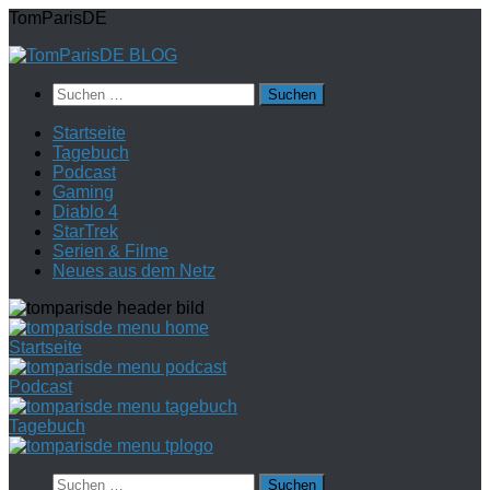
Zum
TomParisDE
Inhalt
springen
Suchen
nach:
Startseite
Tagebuch
Podcast
Gaming
Diablo 4
StarTrek
Serien & Filme
Neues aus dem Netz
Startseite
Podcast
Tagebuch
Suchen