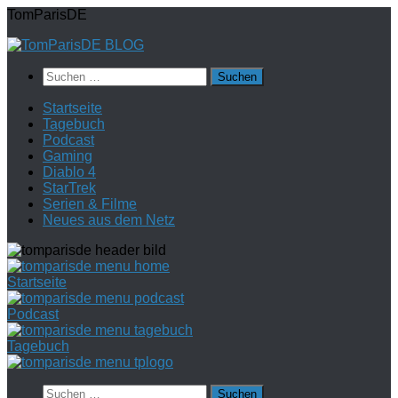
Zum
TomParisDE
Inhalt
springen
Suchen
nach:
Startseite
Tagebuch
Podcast
Gaming
Diablo 4
StarTrek
Serien & Filme
Neues aus dem Netz
Startseite
Podcast
Tagebuch
Suchen