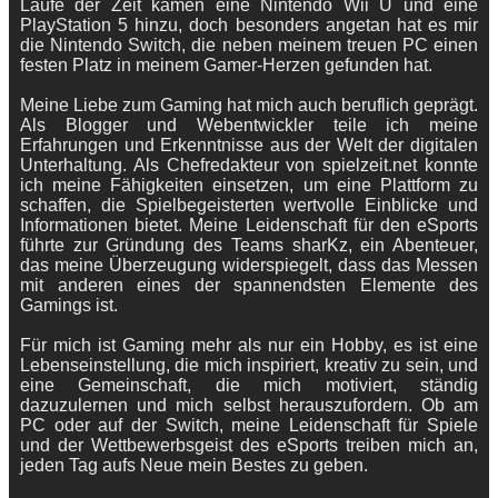
Laufe der Zeit kamen eine Nintendo Wii U und eine
PlayStation 5 hinzu, doch besonders angetan hat es mir
die Nintendo Switch, die neben meinem treuen PC einen
festen Platz in meinem Gamer-Herzen gefunden hat.
Meine Liebe zum Gaming hat mich auch beruflich geprägt.
Als Blogger und Webentwickler teile ich meine
Erfahrungen und Erkenntnisse aus der Welt der digitalen
Unterhaltung. Als Chefredakteur von spielzeit.net konnte
ich meine Fähigkeiten einsetzen, um eine Plattform zu
schaffen, die Spielbegeisterten wertvolle Einblicke und
Informationen bietet. Meine Leidenschaft für den eSports
führte zur Gründung des Teams sharKz, ein Abenteuer,
das meine Überzeugung widerspiegelt, dass das Messen
mit anderen eines der spannendsten Elemente des
Gamings ist.
Für mich ist Gaming mehr als nur ein Hobby, es ist eine
Lebenseinstellung, die mich inspiriert, kreativ zu sein, und
eine Gemeinschaft, die mich motiviert, ständig
dazuzulernen und mich selbst herauszufordern. Ob am
PC oder auf der Switch, meine Leidenschaft für Spiele
und der Wettbewerbsgeist des eSports treiben mich an,
jeden Tag aufs Neue mein Bestes zu geben.