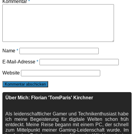
Kommentar
*
Name
*
E-Mail-Adresse
*
Website
Über Mich: Florian 'TomParis' Kirchner
Als leidenschaftlicher Gamer und Technikenthusiast habe
ich meine Begeisterung für digitale Welten schon früh
entdeckt. Meine Reise begann mit einem PC, der schnell
zum Mittelpunkt meiner Gaming-Leidenschaft wurde. Im