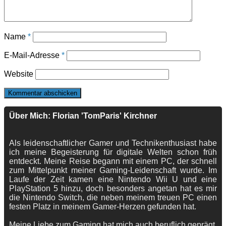
Name
*
E-Mail-Adresse
*
Website
Über Mich: Florian 'TomParis' Kirchner
Als leidenschaftlicher Gamer und Technikenthusiast habe
ich meine Begeisterung für digitale Welten schon früh
entdeckt. Meine Reise begann mit einem PC, der schnell
zum Mittelpunkt meiner Gaming-Leidenschaft wurde. Im
Laufe der Zeit kamen eine Nintendo Wii U und eine
PlayStation 5 hinzu, doch besonders angetan hat es mir
die Nintendo Switch, die neben meinem treuen PC einen
festen Platz in meinem Gamer-Herzen gefunden hat.
Meine Liebe zum Gaming hat mich auch beruflich geprägt.