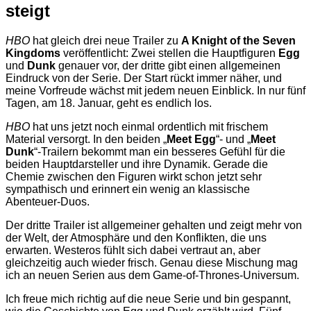
steigt
HBO
hat gleich drei neue Trailer zu
A Knight of the Seven
Kingdoms
veröffentlicht: Zwei stellen die Hauptfiguren
Egg
und
Dunk
genauer vor, der dritte gibt einen allgemeinen
Eindruck von der Serie. Der Start rückt immer näher, und
meine Vorfreude wächst mit jedem neuen Einblick. In nur fünf
Tagen, am 18. Januar, geht es endlich los.
HBO
hat uns jetzt noch einmal ordentlich mit frischem
Material versorgt. In den beiden „
Meet Egg
“- und „
Meet
Dunk
“-Trailern bekommt man ein besseres Gefühl für die
beiden Hauptdarsteller und ihre Dynamik. Gerade die
Chemie zwischen den Figuren wirkt schon jetzt sehr
sympathisch und erinnert ein wenig an klassische
Abenteuer-Duos.
Der dritte Trailer ist allgemeiner gehalten und zeigt mehr von
der Welt, der Atmosphäre und den Konflikten, die uns
erwarten. Westeros fühlt sich dabei vertraut an, aber
gleichzeitig auch wieder frisch. Genau diese Mischung mag
ich an neuen Serien aus dem Game-of-Thrones-Universum.
Ich freue mich richtig auf die neue Serie und bin gespannt,