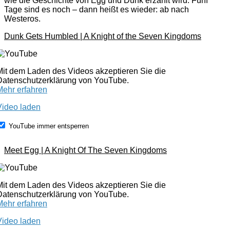
wie die Geschichte von Egg und Dunk erzählt wird. Fünf
Tage sind es noch – dann heißt es wieder: ab nach
Westeros.
Dunk Gets Humbled | A Knight of the Seven Kingdoms
Mit dem Laden des Videos akzeptieren Sie die
Datenschutzerklärung von YouTube.
Mehr erfahren
Video laden
YouTube immer entsperren
Meet Egg | A Knight Of The Seven Kingdoms
Mit dem Laden des Videos akzeptieren Sie die
Datenschutzerklärung von YouTube.
Mehr erfahren
Video laden