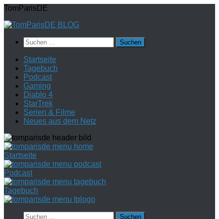
Zum
TomParisDE
Inhalt
springen
Suchen
nach:
Startseite
Tagebuch
Podcast
Gaming
Diablo 4
StarTrek
Serien & Filme
Neues aus dem Netz
Startseite
Podcast
Tagebuch
Suchen