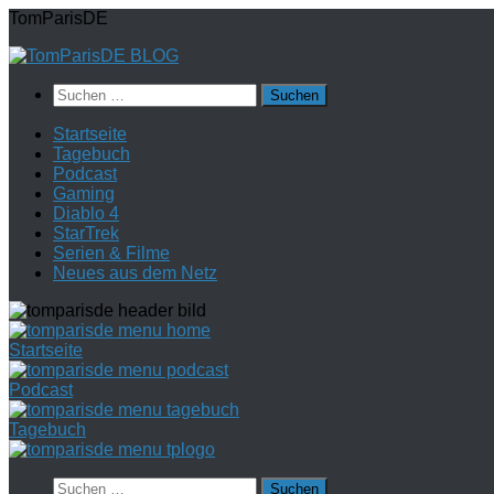
Zum
TomParisDE
Inhalt
springen
Suchen
nach:
Startseite
Tagebuch
Podcast
Gaming
Diablo 4
StarTrek
Serien & Filme
Neues aus dem Netz
Startseite
Podcast
Tagebuch
Suchen