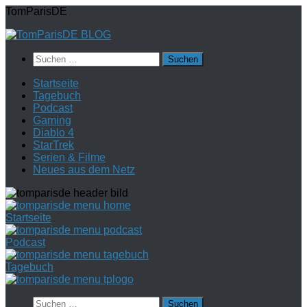
Zum
TomParisDE
Inhalt
springen
Suchen
nach:
Startseite
Tagebuch
Podcast
Gaming
Diablo 4
StarTrek
Serien & Filme
Neues aus dem Netz
Startseite
Podcast
Tagebuch
Suchen