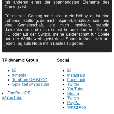
mit anderen eines der spannendsten Elemente des
Gamings ist.
Für mich ist Gaming mehr als nur ein Hobby, es ist eine
Lebenseinstellung, die mich inspiriert, kreativ zu sein, und
eine Gemeinschaft, die mich motiviert, ständig
dazuzulernen und mich selbst herauszufordern. Ob am
PC oder auf der Switch, meine Leidenschaft für Spiele
und der Wettbewerbsgeist des eSports treiben mich an,
jeden Tag aufs Neue mein Bestes zu geben.
TP dynamic Group
Social
fkmedia
Instagram
TomParisDE BLOG
Facebook
Spielzeit @YouTube
Twitter
YouTube
TomParisDE
Steam
@YouTube
Twitch
PayPal
WhatsApp