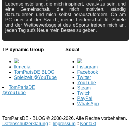
Lebenseinstellung, die mich inspiriert, kreativ zu sein, und
eine Gemeinschaft, die mich motiviert, ständig
dazuzulernen und mich selbst herauszufordern. Ob am
PC oder auf der Switch, meine Leidenschaft für Spiele
und der Wettbewerbsgeist des eSports treiben mich an,
jeden Tag aufs Neue mein Bestes zu geben.
TP dynamic Group
Social
fkmedia
Instagram
TomParisDE BLOG
Facebook
Spielzeit @YouTube
Twitter
YouTube
TomParisDE
Steam
@YouTube
Twitch
PayPal
WhatsApp
TomParisDE - BLOG © 2008-2026. Alle Rechte vorbehalten.
Datenschutzerklärung
::
Impressum
::
Kontakt