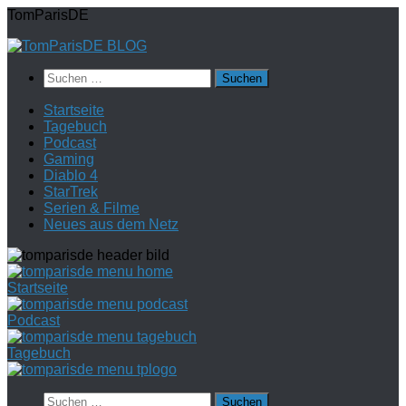
Zum
TomParisDE
Inhalt
springen
Suchen
nach:
Startseite
Tagebuch
Podcast
Gaming
Diablo 4
StarTrek
Serien & Filme
Neues aus dem Netz
Startseite
Podcast
Tagebuch
Suchen