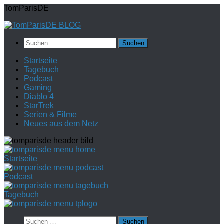
Zum
TomParisDE
Inhalt
springen
Suchen
nach:
Startseite
Tagebuch
Podcast
Gaming
Diablo 4
StarTrek
Serien & Filme
Neues aus dem Netz
Startseite
Podcast
Tagebuch
Suchen