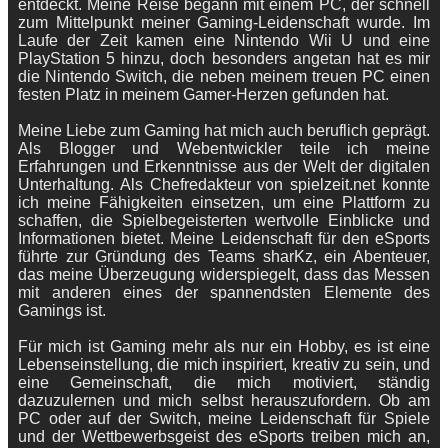
entdeckt. Meine Reise begann mit einem PC, der schnell
zum Mittelpunkt meiner Gaming-Leidenschaft wurde. Im
Laufe der Zeit kamen eine Nintendo Wii U und eine
PlayStation 5 hinzu, doch besonders angetan hat es mir
die Nintendo Switch, die neben meinem treuen PC einen
festen Platz in meinem Gamer-Herzen gefunden hat.
Meine Liebe zum Gaming hat mich auch beruflich geprägt.
Als Blogger und Webentwickler teile ich meine
Erfahrungen und Erkenntnisse aus der Welt der digitalen
Unterhaltung. Als Chefredakteur von spielzeit.net konnte
ich meine Fähigkeiten einsetzen, um eine Plattform zu
schaffen, die Spielbegeisterten wertvolle Einblicke und
Informationen bietet. Meine Leidenschaft für den eSports
führte zur Gründung des Teams sharKz, ein Abenteuer,
das meine Überzeugung widerspiegelt, dass das Messen
mit anderen eines der spannendsten Elemente des
Gamings ist.
Für mich ist Gaming mehr als nur ein Hobby, es ist eine
Lebenseinstellung, die mich inspiriert, kreativ zu sein, und
eine Gemeinschaft, die mich motiviert, ständig
dazuzulernen und mich selbst herauszufordern. Ob am
PC oder auf der Switch, meine Leidenschaft für Spiele
und der Wettbewerbsgeist des eSports treiben mich an,