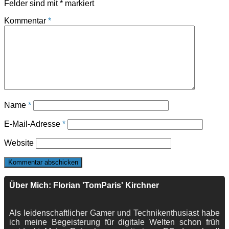
Felder sind mit
*
markiert
Kommentar
*
Name
*
E-Mail-Adresse
*
Website
Über Mich: Florian 'TomParis' Kirchner
Als leidenschaftlicher Gamer und Technikenthusiast habe
ich meine Begeisterung für digitale Welten schon früh