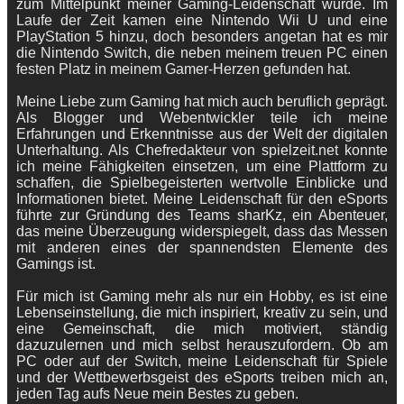
zum Mittelpunkt meiner Gaming-Leidenschaft wurde. Im
Laufe der Zeit kamen eine Nintendo Wii U und eine
PlayStation 5 hinzu, doch besonders angetan hat es mir
die Nintendo Switch, die neben meinem treuen PC einen
festen Platz in meinem Gamer-Herzen gefunden hat.
Meine Liebe zum Gaming hat mich auch beruflich geprägt.
Als Blogger und Webentwickler teile ich meine
Erfahrungen und Erkenntnisse aus der Welt der digitalen
Unterhaltung. Als Chefredakteur von spielzeit.net konnte
ich meine Fähigkeiten einsetzen, um eine Plattform zu
schaffen, die Spielbegeisterten wertvolle Einblicke und
Informationen bietet. Meine Leidenschaft für den eSports
führte zur Gründung des Teams sharKz, ein Abenteuer,
das meine Überzeugung widerspiegelt, dass das Messen
mit anderen eines der spannendsten Elemente des
Gamings ist.
Für mich ist Gaming mehr als nur ein Hobby, es ist eine
Lebenseinstellung, die mich inspiriert, kreativ zu sein, und
eine Gemeinschaft, die mich motiviert, ständig
dazuzulernen und mich selbst herauszufordern. Ob am
PC oder auf der Switch, meine Leidenschaft für Spiele
und der Wettbewerbsgeist des eSports treiben mich an,
jeden Tag aufs Neue mein Bestes zu geben.