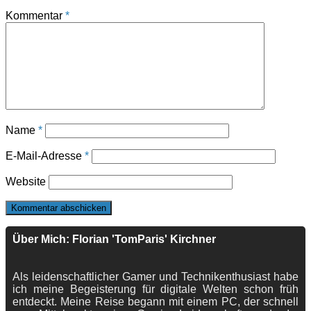
Kommentar
*
Name
*
E-Mail-Adresse
*
Website
Über Mich: Florian 'TomParis' Kirchner
Als leidenschaftlicher Gamer und Technikenthusiast habe
ich meine Begeisterung für digitale Welten schon früh
entdeckt. Meine Reise begann mit einem PC, der schnell