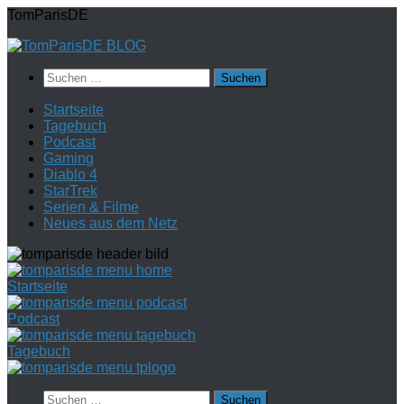
Zum
TomParisDE
Inhalt
springen
Suchen
nach:
Startseite
Tagebuch
Podcast
Gaming
Diablo 4
StarTrek
Serien & Filme
Neues aus dem Netz
Startseite
Podcast
Tagebuch
Suchen