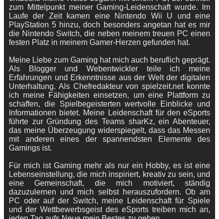
zum Mittelpunkt meiner Gaming-Leidenschaft wurde. Im
Laufe der Zeit kamen eine Nintendo Wii U und eine
PlayStation 5 hinzu, doch besonders angetan hat es mir
die Nintendo Switch, die neben meinem treuen PC einen
festen Platz in meinem Gamer-Herzen gefunden hat.
Meine Liebe zum Gaming hat mich auch beruflich geprägt.
Als Blogger und Webentwickler teile ich meine
Erfahrungen und Erkenntnisse aus der Welt der digitalen
Unterhaltung. Als Chefredakteur von spielzeit.net konnte
ich meine Fähigkeiten einsetzen, um eine Plattform zu
schaffen, die Spielbegeisterten wertvolle Einblicke und
Informationen bietet. Meine Leidenschaft für den eSports
führte zur Gründung des Teams sharKz, ein Abenteuer,
das meine Überzeugung widerspiegelt, dass das Messen
mit anderen eines der spannendsten Elemente des
Gamings ist.
Für mich ist Gaming mehr als nur ein Hobby, es ist eine
Lebenseinstellung, die mich inspiriert, kreativ zu sein, und
eine Gemeinschaft, die mich motiviert, ständig
dazuzulernen und mich selbst herauszufordern. Ob am
PC oder auf der Switch, meine Leidenschaft für Spiele
und der Wettbewerbsgeist des eSports treiben mich an,
jeden Tag aufs Neue mein Bestes zu geben.