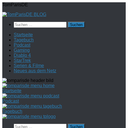
Zum
TomParisDE
Inhalt
springen
Suchen
nach:
Startseite
Tagebuch
Podcast
Gaming
Diablo 4
StarTrek
Serien & Filme
Neues aus dem Netz
Startseite
Podcast
Tagebuch
Suchen