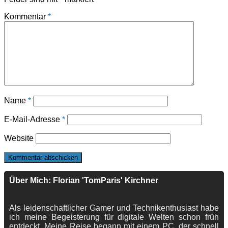
Kommentar
*
Name
*
E-Mail-Adresse
*
Website
Über Mich: Florian 'TomParis' Kirchner
Als leidenschaftlicher Gamer und Technikenthusiast habe
ich meine Begeisterung für digitale Welten schon früh
entdeckt. Meine Reise begann mit einem PC, der schnell