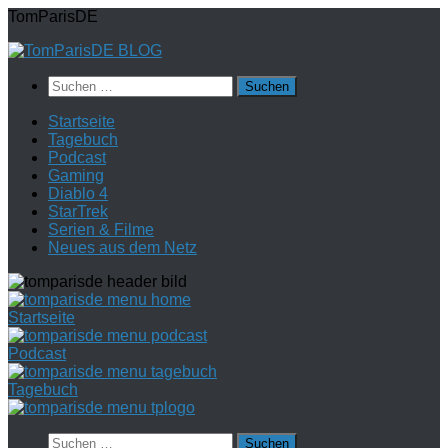
Zum
TomParisDE
Inhalt
springen
Suchen
nach:
Startseite
Tagebuch
Podcast
Gaming
Diablo 4
StarTrek
Serien & Filme
Neues aus dem Netz
Startseite
Podcast
Tagebuch
Suchen