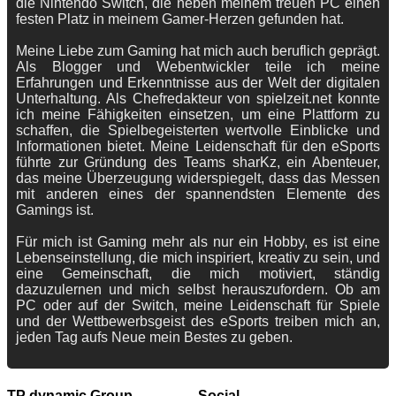
die Nintendo Switch, die neben meinem treuen PC einen
festen Platz in meinem Gamer-Herzen gefunden hat.
Meine Liebe zum Gaming hat mich auch beruflich geprägt.
Als Blogger und Webentwickler teile ich meine
Erfahrungen und Erkenntnisse aus der Welt der digitalen
Unterhaltung. Als Chefredakteur von spielzeit.net konnte
ich meine Fähigkeiten einsetzen, um eine Plattform zu
schaffen, die Spielbegeisterten wertvolle Einblicke und
Informationen bietet. Meine Leidenschaft für den eSports
führte zur Gründung des Teams sharKz, ein Abenteuer,
das meine Überzeugung widerspiegelt, dass das Messen
mit anderen eines der spannendsten Elemente des
Gamings ist.
Für mich ist Gaming mehr als nur ein Hobby, es ist eine
Lebenseinstellung, die mich inspiriert, kreativ zu sein, und
eine Gemeinschaft, die mich motiviert, ständig
dazuzulernen und mich selbst herauszufordern. Ob am
PC oder auf der Switch, meine Leidenschaft für Spiele
und der Wettbewerbsgeist des eSports treiben mich an,
jeden Tag aufs Neue mein Bestes zu geben.
TP dynamic Group
Social