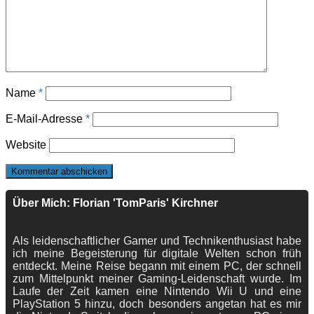
Name
*
E-Mail-Adresse
*
Website
Über Mich: Florian 'TomParis' Kirchner
Als leidenschaftlicher Gamer und Technikenthusiast habe
ich meine Begeisterung für digitale Welten schon früh
entdeckt. Meine Reise begann mit einem PC, der schnell
zum Mittelpunkt meiner Gaming-Leidenschaft wurde. Im
Laufe der Zeit kamen eine Nintendo Wii U und eine
PlayStation 5 hinzu, doch besonders angetan hat es mir