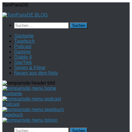
Zum
TomParisDE
Inhalt
springen
Suchen
nach:
Startseite
Tagebuch
Podcast
Gaming
Diablo 4
StarTrek
Serien & Filme
Neues aus dem Netz
Startseite
Podcast
Tagebuch
Suchen