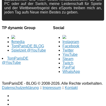
PC oder auf der Switch, meine Leidenschaft für Spiele
und der Wettbewerbsgeist des eSports treiben mich an,
jeden Tag aufs Neue mein Bestes zu geben.
TP dynamic Group
Social
fkmedia
Instagram
TomParisDE BLOG
Facebook
Spielzeit @YouTube
Twitter
YouTube
TomParisDE
Steam
@YouTube
Twitch
PayPal
WhatsApp
TomParisDE - BLOG © 2008-2026. Alle Rechte vorbehalten.
Datenschutzerklärung
::
Impressum
::
Kontakt