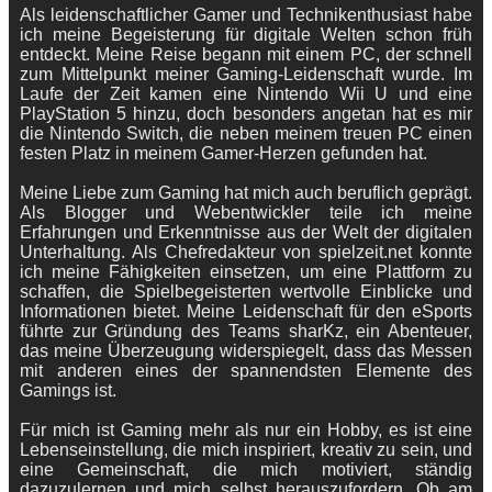
Als leidenschaftlicher Gamer und Technikenthusiast habe
ich meine Begeisterung für digitale Welten schon früh
entdeckt. Meine Reise begann mit einem PC, der schnell
zum Mittelpunkt meiner Gaming-Leidenschaft wurde. Im
Laufe der Zeit kamen eine Nintendo Wii U und eine
PlayStation 5 hinzu, doch besonders angetan hat es mir
die Nintendo Switch, die neben meinem treuen PC einen
festen Platz in meinem Gamer-Herzen gefunden hat.
Meine Liebe zum Gaming hat mich auch beruflich geprägt.
Als Blogger und Webentwickler teile ich meine
Erfahrungen und Erkenntnisse aus der Welt der digitalen
Unterhaltung. Als Chefredakteur von spielzeit.net konnte
ich meine Fähigkeiten einsetzen, um eine Plattform zu
schaffen, die Spielbegeisterten wertvolle Einblicke und
Informationen bietet. Meine Leidenschaft für den eSports
führte zur Gründung des Teams sharKz, ein Abenteuer,
das meine Überzeugung widerspiegelt, dass das Messen
mit anderen eines der spannendsten Elemente des
Gamings ist.
Für mich ist Gaming mehr als nur ein Hobby, es ist eine
Lebenseinstellung, die mich inspiriert, kreativ zu sein, und
eine Gemeinschaft, die mich motiviert, ständig
dazuzulernen und mich selbst herauszufordern. Ob am