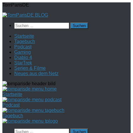
Zum
TomParisDE
Inhalt
springen
Suchen
nach:
Startseite
Tagebuch
Podcast
Gaming
Diablo 4
StarTrek
Serien & Filme
Neues aus dem Netz
Startseite
Podcast
Tagebuch
Suchen