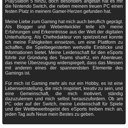
PlayStation 5 hinzu, doch besonders angetan hat es mir
die Nintendo Switch, die neben meinem treuen PC einen
festen Platz in meinem Gamer-Herzen gefunden hat.
Meine Liebe zum Gaming hat mich auch beruflich geprägt.
Als Blogger und Webentwickler teile ich meine
Erfahrungen und Erkenntnisse aus der Welt der digitalen
Unterhaltung. Als Chefredakteur von spielzeit.net konnte
ich meine Fähigkeiten einsetzen, um eine Plattform zu
schaffen, die Spielbegeisterten wertvolle Einblicke und
Informationen bietet. Meine Leidenschaft für den eSports
führte zur Gründung des Teams sharKz, ein Abenteuer,
das meine Überzeugung widerspiegelt, dass das Messen
mit anderen eines der spannendsten Elemente des
Gamings ist.
Für mich ist Gaming mehr als nur ein Hobby, es ist eine
Lebenseinstellung, die mich inspiriert, kreativ zu sein, und
eine Gemeinschaft, die mich motiviert, ständig
dazuzulernen und mich selbst herauszufordern. Ob am
PC oder auf der Switch, meine Leidenschaft für Spiele
und der Wettbewerbsgeist des eSports treiben mich an,
jeden Tag aufs Neue mein Bestes zu geben.