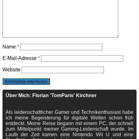
Name
*
E-Mail-Adresse
*
Website
Über Mich: Florian 'TomParis' Kirchner
Als leidenschaftlicher Gamer und Technikenthusiast habe
ich meine Begeisterung für digitale Welten schon früh
entdeckt. Meine Reise begann mit einem PC, der schnell
zum Mittelpunkt meiner Gaming-Leidenschaft wurde. Im
Laufe der Zeit kamen eine Nintendo Wii U und eine